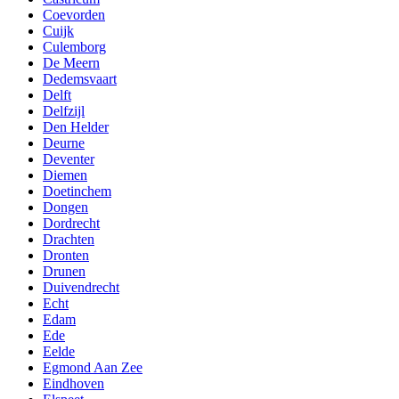
Coevorden
Cuijk
Culemborg
De Meern
Dedemsvaart
Delft
Delfzijl
Den Helder
Deurne
Deventer
Diemen
Doetinchem
Dongen
Dordrecht
Drachten
Dronten
Drunen
Duivendrecht
Echt
Edam
Ede
Eelde
Egmond Aan Zee
Eindhoven