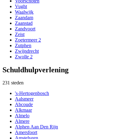
Voorschoten
Vught
Waalwijk
Zaandam
Zaanstad
Zandvoort
Zeist
Zoetermeer 2
Zutphen
Zwijndrecht
Zwolle 2
Schuldhulpverlening
231
steden
's-Hertogenbosch
Aalsmeer
Abcoude
Alkmaar
Almelo
Almere
Alphen Aan Den Rijn
Amersfoort
Amstelveen