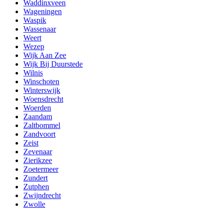
Waddinxveen
Wageningen
Waspik
Wassenaar
Weert
Wezep
Wijk Aan Zee
Wijk Bij Duurstede
Wilnis
Winschoten
Winterswijk
Woensdrecht
Woerden
Zaandam
Zaltbommel
Zandvoort
Zeist
Zevenaar
Zierikzee
Zoetermeer
Zundert
Zutphen
Zwijndrecht
Zwolle