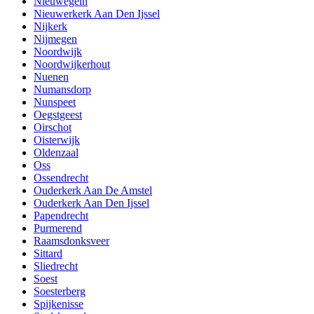
Nieuwegein
Nieuwerkerk Aan Den Ijssel
Nijkerk
Nijmegen
Noordwijk
Noordwijkerhout
Nuenen
Numansdorp
Nunspeet
Oegstgeest
Oirschot
Oisterwijk
Oldenzaal
Oss
Ossendrecht
Ouderkerk Aan De Amstel
Ouderkerk Aan Den Ijssel
Papendrecht
Purmerend
Raamsdonksveer
Sittard
Sliedrecht
Soest
Soesterberg
Spijkenisse