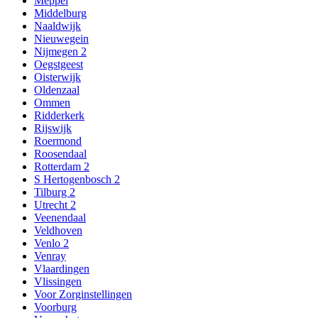
Meppel
Middelburg
Naaldwijk
Nieuwegein
Nijmegen 2
Oegstgeest
Oisterwijk
Oldenzaal
Ommen
Ridderkerk
Rijswijk
Roermond
Roosendaal
Rotterdam 2
S Hertogenbosch 2
Tilburg 2
Utrecht 2
Veenendaal
Veldhoven
Venlo 2
Venray
Vlaardingen
Vlissingen
Voor Zorginstellingen
Voorburg