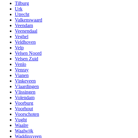
Tilburg
Urk
Utrecht
Valkenswaard
Veendam
Veenendaal
Veghel
Veldhoven
Velp
Velsen Noord
Velsen Zuid
Venlo
Venray
Vianen
Vinkeveen
Vlaardingen
Vlissingen
Volendam
Voorburg
Voorhout
Voorschoten
Vught
Waalre
Waalwijk
Waddinxveen