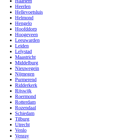
Haarlem
Heerlen
Hellevoetsluis
Helmond
Hengelo
Hoofddorp
Hoogeveen
Leeuwarden
Leiden
Lelystad
Maastricht
Middelburg
Nieuwegein
Nijmegen
Purmerend
Ridderkerk
Rijswijk
Roermond
Rotterdam
Rozendaal
Schiedam
Tilburg
Utrecht
Venlo
Venray