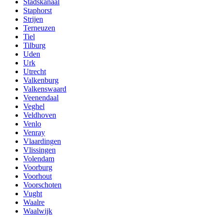
Stadskanaal
Staphorst
Strijen
Terneuzen
Tiel
Tilburg
Uden
Urk
Utrecht
Valkenburg
Valkenswaard
Veenendaal
Veghel
Veldhoven
Venlo
Venray
Vlaardingen
Vlissingen
Volendam
Voorburg
Voorhout
Voorschoten
Vught
Waalre
Waalwijk