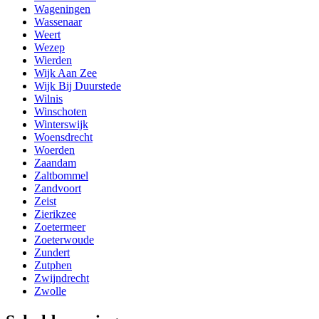
Wageningen
Wassenaar
Weert
Wezep
Wierden
Wijk Aan Zee
Wijk Bij Duurstede
Wilnis
Winschoten
Winterswijk
Woensdrecht
Woerden
Zaandam
Zaltbommel
Zandvoort
Zeist
Zierikzee
Zoetermeer
Zoeterwoude
Zundert
Zutphen
Zwijndrecht
Zwolle