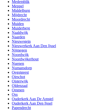
Medemblik
Meppel
Middelburg
Mijdrecht
Moordrecht
Muiden
Muiderberg
Naaldwijk
Naarden
Nieuwegein
Nieuwerkerk Aan Den Ijssel
Nijmegen
Noordwijk
Noordwijkerhout
Nuenen
Numansdorp
Oegstgeest
Oirschot
Oisterwijk
Oldenzaal
Ommen
Oss
Ouderkerk Aan De Amstel
Ouderkerk Aan Den Ijssel
Papendrecht