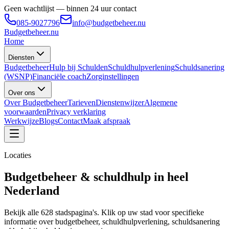
Geen wachtlijst — binnen 24 uur contact
085-9027796
info@budgetbeheer.nu
Budgetbeheer
.nu
Home
Diensten
Budgetbeheer
Hulp bij Schulden
Schuldhulpverlening
Schuldsanering
(WSNP)
Financiële coach
Zorginstellingen
Over ons
Over Budgetbeheer
Tarieven
Dienstenwijzer
Algemene
voorwaarden
Privacy verklaring
Werkwijze
Blogs
Contact
Maak afspraak
Locaties
Budgetbeheer & schuldhulp in heel
Nederland
Bekijk alle 628 stadspagina's. Klik op uw stad voor specifieke
informatie over budgetbeheer, schuldhulpverlening, schuldsanering