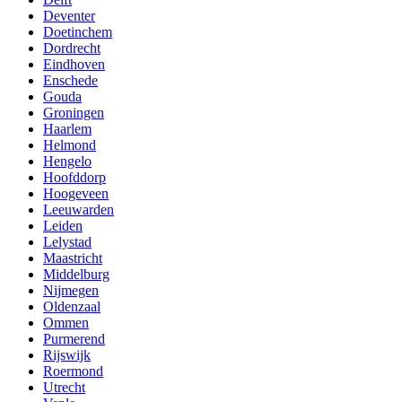
Deventer
Doetinchem
Dordrecht
Eindhoven
Enschede
Gouda
Groningen
Haarlem
Helmond
Hengelo
Hoofddorp
Hoogeveen
Leeuwarden
Leiden
Lelystad
Maastricht
Middelburg
Nijmegen
Oldenzaal
Ommen
Purmerend
Rijswijk
Roermond
Utrecht