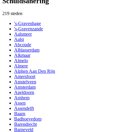
Schuldsanering
219
steden
's-Gravenhage
's-Gravenzande
Aalsmeer
Aalst
Abcoude
Alblasserdam
Alkmaar
Almelo
Almere
Alphen Aan Den Rijn
Amersfoort
Amstelveen
Amsterdam
Apeldoorn
Arnhem
Assen
Assendelft
Baarn
Badhoevedorp
Barendrecht
Barneveld