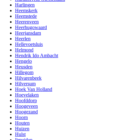
Harlingen
Heemskerk
Heemstede
Heerenveen
Heerhugowaard
Heerjansdam
Heerlen
Hellevoetsluis
Helmond
Hendrik Ido Ambacht
Hengelo
Heusden
Hillegom
Hilvarenbeek
Hilversum
Hoek Van Holland
Hoevelaken
Hoofddorp
Hoogeveen
Hoogezand
Hoorn
Houten
Huizen
Hulst
Ijmuiden