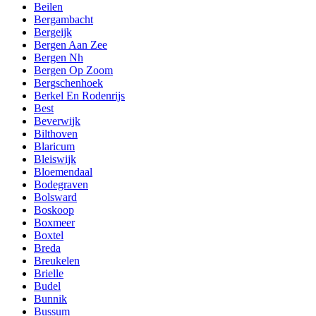
Beilen
Bergambacht
Bergeijk
Bergen Aan Zee
Bergen Nh
Bergen Op Zoom
Bergschenhoek
Berkel En Rodenrijs
Best
Beverwijk
Bilthoven
Blaricum
Bleiswijk
Bloemendaal
Bodegraven
Bolsward
Boskoop
Boxmeer
Boxtel
Breda
Breukelen
Brielle
Budel
Bunnik
Bussum