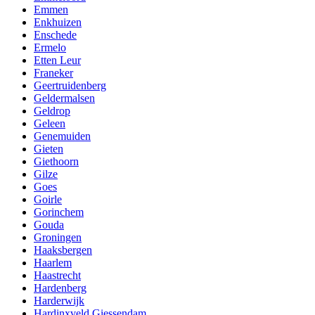
Emmen
Enkhuizen
Enschede
Ermelo
Etten Leur
Franeker
Geertruidenberg
Geldermalsen
Geldrop
Geleen
Genemuiden
Gieten
Giethoorn
Gilze
Goes
Goirle
Gorinchem
Gouda
Groningen
Haaksbergen
Haarlem
Haastrecht
Hardenberg
Harderwijk
Hardinxveld Giessendam