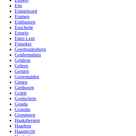
Elspeet
Elst
Emmeloord
Emmen
Enkhuizen
Enschede
Ermelo
Etten Leur
Franeker
Geertruidenberg
Geldermalsen
Geldrop
Geleen
Gemert
Genemuiden
Gieten
Giethoorn
Goirle
Gorinchem
Gouda
Groenlo
Groningen
Haaksbergen
Haarlem
Haastrecht