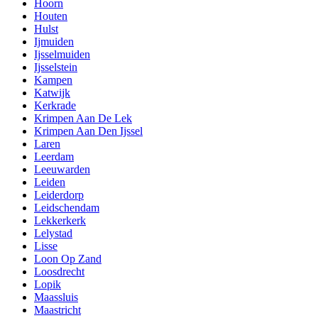
Hoorn
Houten
Hulst
Ijmuiden
Ijsselmuiden
Ijsselstein
Kampen
Katwijk
Kerkrade
Krimpen Aan De Lek
Krimpen Aan Den Ijssel
Laren
Leerdam
Leeuwarden
Leiden
Leiderdorp
Leidschendam
Lekkerkerk
Lelystad
Lisse
Loon Op Zand
Loosdrecht
Lopik
Maassluis
Maastricht