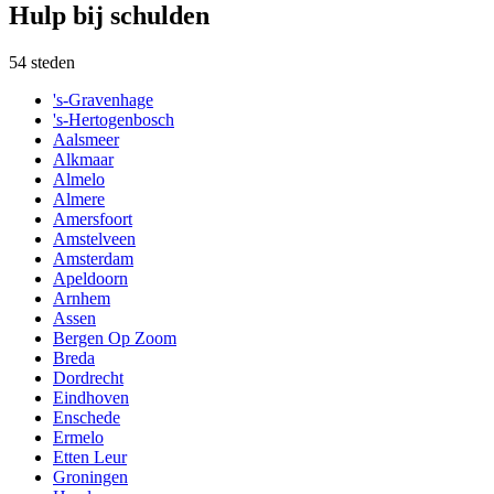
Hulp bij schulden
54
steden
's-Gravenhage
's-Hertogenbosch
Aalsmeer
Alkmaar
Almelo
Almere
Amersfoort
Amstelveen
Amsterdam
Apeldoorn
Arnhem
Assen
Bergen Op Zoom
Breda
Dordrecht
Eindhoven
Enschede
Ermelo
Etten Leur
Groningen