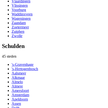
Vlaardingen
Vlissingen
Voorburg
Waddinxveen
Wageningen
Zaandam
Zoetermeer
Zutphen
Zwolle
Schulden
45
steden
's-Gravenhage
's-Hertogenbosch
Aalsmeer
Alkmaar
Almelo
Almere
Amersfoort
Amsterdam
Apeldoorn
Assen
Delft