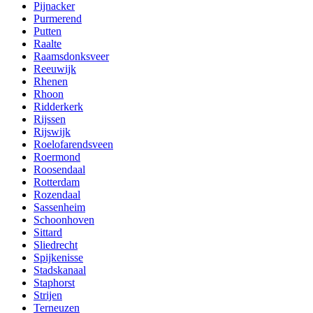
Pijnacker
Purmerend
Putten
Raalte
Raamsdonksveer
Reeuwijk
Rhenen
Rhoon
Ridderkerk
Rijssen
Rijswijk
Roelofarendsveen
Roermond
Roosendaal
Rotterdam
Rozendaal
Sassenheim
Schoonhoven
Sittard
Sliedrecht
Spijkenisse
Stadskanaal
Staphorst
Strijen
Terneuzen