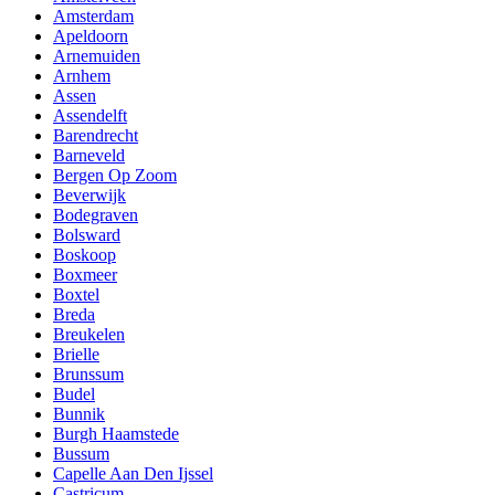
Amsterdam
Apeldoorn
Arnemuiden
Arnhem
Assen
Assendelft
Barendrecht
Barneveld
Bergen Op Zoom
Beverwijk
Bodegraven
Bolsward
Boskoop
Boxmeer
Boxtel
Breda
Breukelen
Brielle
Brunssum
Budel
Bunnik
Burgh Haamstede
Bussum
Capelle Aan Den Ijssel
Castricum