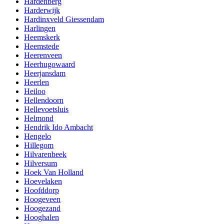
Hardenberg
Harderwijk
Hardinxveld Giessendam
Harlingen
Heemskerk
Heemstede
Heerenveen
Heerhugowaard
Heerjansdam
Heerlen
Heiloo
Hellendoorn
Hellevoetsluis
Helmond
Hendrik Ido Ambacht
Hengelo
Hillegom
Hilvarenbeek
Hilversum
Hoek Van Holland
Hoevelaken
Hoofddorp
Hoogeveen
Hoogezand
Hooghalen