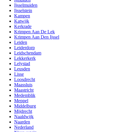
Ijsselmuiden
Ijsselstein
Kampen
Katwijk
Kerkrade
Krimpen Aan De Lek
Krimpen Aan Den Ijssel
Leiden
Leiderdorp
Leidschendam
Lekkerkerk
Lelystad
Leusden
Lisse
Loosdrecht
Maassluis
Maastricht
Medemblik
Meppel
Middelburg
Mijdrecht
Naaldwijk
Naarden
Nederland