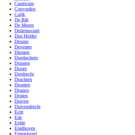
Castricum
Coevorden
Cuijk
De Bilt
De Meern
Dedemsvaart
Den Helder
Deurne
Deventer
Diemen
Doetinchem
Dongen
Doorn
Dordrecht
Drachten
Dronten
Drunen
Druten
Duiven
Duivendrecht
Echt
Ede
Eelde
Eindhoven
Emmeloord