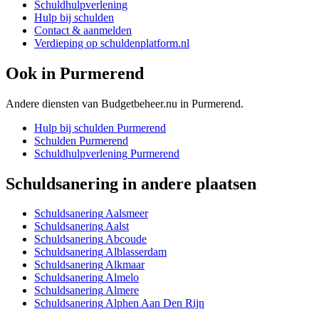
Schuldhulpverlening
Hulp bij schulden
Contact & aanmelden
Verdieping op schuldenplatform.nl
Ook in
Purmerend
Andere diensten van Budgetbeheer.nu in
Purmerend
.
Hulp bij schulden
Purmerend
Schulden
Purmerend
Schuldhulpverlening
Purmerend
Schuldsanering
in andere plaatsen
Schuldsanering
Aalsmeer
Schuldsanering
Aalst
Schuldsanering
Abcoude
Schuldsanering
Alblasserdam
Schuldsanering
Alkmaar
Schuldsanering
Almelo
Schuldsanering
Almere
Schuldsanering
Alphen Aan Den Rijn