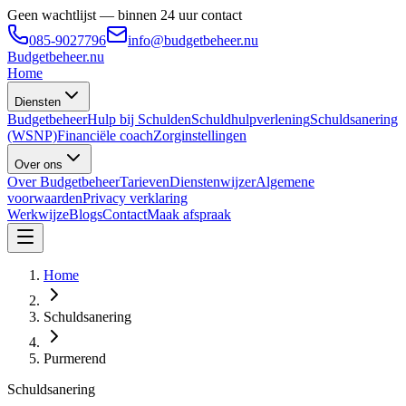
Geen wachtlijst — binnen 24 uur contact
085-9027796
info@budgetbeheer.nu
Budgetbeheer
.nu
Home
Diensten
Budgetbeheer
Hulp bij Schulden
Schuldhulpverlening
Schuldsanering
(WSNP)
Financiële coach
Zorginstellingen
Over ons
Over Budgetbeheer
Tarieven
Dienstenwijzer
Algemene
voorwaarden
Privacy verklaring
Werkwijze
Blogs
Contact
Maak afspraak
Home
Schuldsanering
Purmerend
Schuldsanering