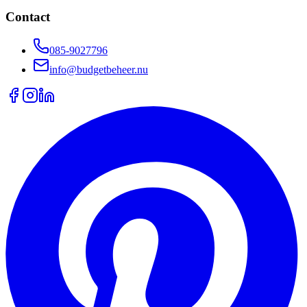
Contact
085-9027796
info@budgetbeheer.nu