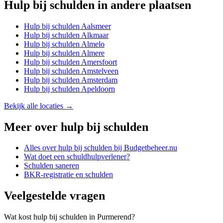
Hulp bij schulden
in andere plaatsen
Hulp bij schulden
Aalsmeer
Hulp bij schulden
Alkmaar
Hulp bij schulden
Almelo
Hulp bij schulden
Almere
Hulp bij schulden
Amersfoort
Hulp bij schulden
Amstelveen
Hulp bij schulden
Amsterdam
Hulp bij schulden
Apeldoorn
Bekijk alle locaties →
Meer over
hulp bij schulden
Alles over
hulp bij schulden
bij Budgetbeheer.nu
Wat doet een schuldhulpverlener?
Schulden saneren
BKR-registratie en schulden
Veelgestelde vragen
Wat kost hulp bij schulden in Purmerend?