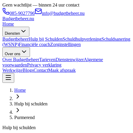
Geen wachtlijst — binnen 24 uur contact
085-9027796
info@budgetbeheer.nu
Budgetbeheer
.nu
Home
Diensten
Budgetbeheer
Hulp bij Schulden
Schuldhulpverlening
Schuldsanering
(WSNP)
Financiële coach
Zorginstellingen
Over ons
Over Budgetbeheer
Tarieven
Dienstenwijzer
Algemene
voorwaarden
Privacy verklaring
Werkwijze
Blogs
Contact
Maak afspraak
Home
Hulp bij schulden
Purmerend
Hulp bij schulden