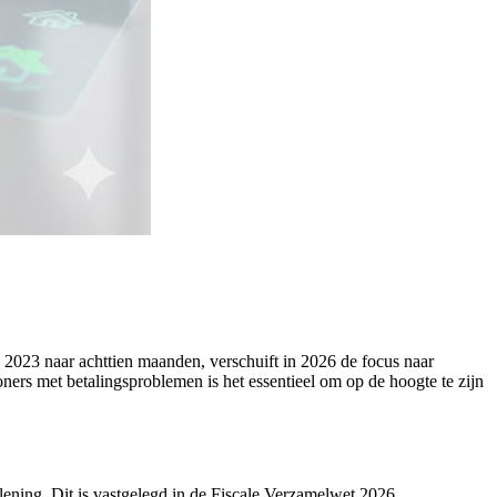
n 2023 naar achttien maanden, verschuift in 2026 de focus naar
oners met betalingsproblemen is het essentieel om op de hoogte te zijn
lening. Dit is vastgelegd in de Fiscale Verzamelwet 2026.