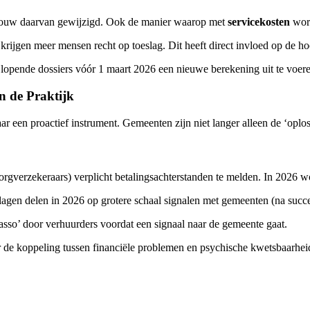
ouw daarvan gewijzigd. Ook de manier waarop met
servicekosten
word
ijgen meer mensen recht op toeslag. Dit heeft direct invloed op de ho
lopende dossiers vóór 1 maart 2026 een nieuwe berekening uit te voere
n de Praktijk
r een proactief instrument. Gemeenten zijn niet langer alleen de ‘oplos
orgverzekeraars) verplicht betalingsachterstanden te melden. In 2026 wo
agen delen in 2026 op grotere schaal signalen met gemeenten (na succ
asso’ door verhuurders voordat een signaal naar de gemeente gaat.
r de koppeling tussen financiële problemen en psychische kwetsbaarheid