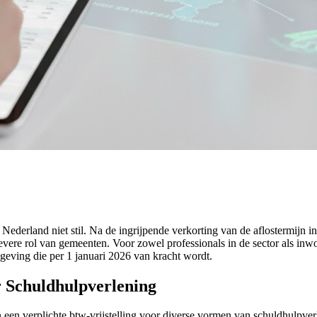
Nederland niet stil. Na de ingrijpende verkorting van de aflostermijn i
ievere rol van gemeenten. Voor zowel professionals in de sector als inw
lgeving die per 1 januari 2026 van kracht wordt.
or Schuldhulpverlening
 een verplichte btw-vrijstelling voor diverse vormen van schuldhulpver