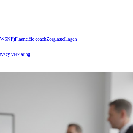
 (WSNP)
Financiële coach
Zorginstellingen
ivacy verklaring