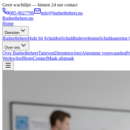
Geen wachtlijst — binnen 24 uur contact
085-9027796
info@budgetbeheer.nu
Budgetbeheer
.nu
Home
Diensten
Budgetbeheer
Hulp bij Schulden
Schuldhulpverlening
Schuldsanering
Over ons
Over Budgetbeheer
Tarieven
Dienstenwijzer
Algemene voorwaarden
Pr
Werkwijze
Blogs
Contact
Maak afspraak