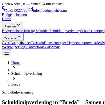
Geen wachtlijst — binnen 24 uur contact
085-9027796
info@budgetbeheer.nu
Budgetbeheer
.nu
Home
Diensten
Budgetbeheer
Hulp bij Schulden
Schuldhulpverlening
Schuldsanering
Over ons
Over Budgetbeheer
Tarieven
Dienstenwijzer
Algemene voorwaarden
Pr
Werkwijze
Blogs
Contact
Maak afspraak
Home
Schuldhulpverlening
Breda
Schuldhulpverlening
Schuldhulpverlening in “Breda” – Samen n