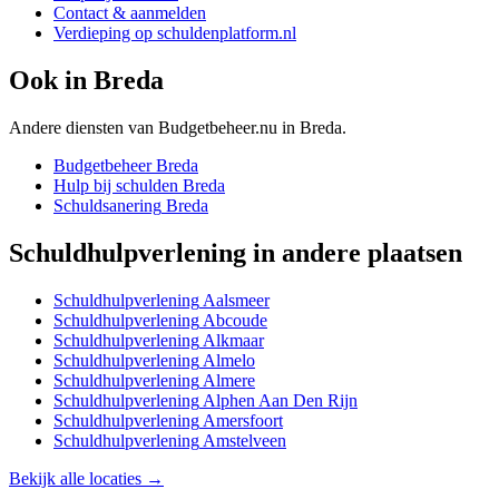
Contact & aanmelden
Verdieping op schuldenplatform.nl
Ook in
Breda
Andere diensten van Budgetbeheer.nu in
Breda
.
Budgetbeheer
Breda
Hulp bij schulden
Breda
Schuldsanering
Breda
Schuldhulpverlening
in andere plaatsen
Schuldhulpverlening
Aalsmeer
Schuldhulpverlening
Abcoude
Schuldhulpverlening
Alkmaar
Schuldhulpverlening
Almelo
Schuldhulpverlening
Almere
Schuldhulpverlening
Alphen Aan Den Rijn
Schuldhulpverlening
Amersfoort
Schuldhulpverlening
Amstelveen
Bekijk alle locaties →