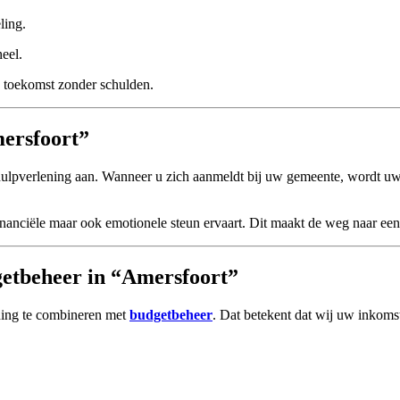
ling.
neel.
en toekomst zonder schulden.
mersfoort”
hulpverlening aan. Wanneer u zich aanmeldt bij uw gemeente, wordt uw s
n financiële maar ook emotionele steun ervaart. Dit maakt de weg naar ee
etbeheer in “Amersfoort”
ning te combineren met
budgetbeheer
. Dat betekent dat wij uw inkomst