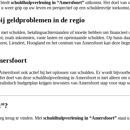
 biedt
schuldhulpverlening in “Amersfoort”
uitkomst. Het doel van s
ijgt u weer grip op uw leven en perspectief op een schuldenvrije toekomst.
ij geldproblemen in de regio
et schulden, betalingsachterstanden of moeite hebben om financieel o
cht, zoals inkomsten, vaste lasten en openstaande schulden. Op basis daa
orst, Liendert, Hoogland en het centrum van Amersfoort kan deze begel
mersfoort
mersfoort ook actief bij het oplossen van schulden. Er wordt bijvoorbee
 Het doel van deze schuldhulpverlening in Amersfoort is niet alleen om
alistisch budgetplan krijgen inwoners van Amersfoort stap voor stap we
t”?
weg terug te vinden. Met
schuldhulpverlening in “Amersfoort”
staat u