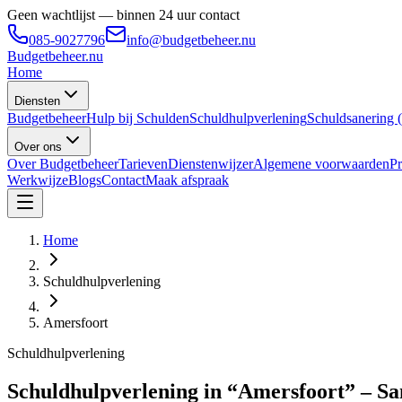
Geen wachtlijst — binnen 24 uur contact
085-9027796
info@budgetbeheer.nu
Budgetbeheer
.nu
Home
Diensten
Budgetbeheer
Hulp bij Schulden
Schuldhulpverlening
Schuldsanering
Over ons
Over Budgetbeheer
Tarieven
Dienstenwijzer
Algemene voorwaarden
Pr
Werkwijze
Blogs
Contact
Maak afspraak
Home
Schuldhulpverlening
Amersfoort
Schuldhulpverlening
Schuldhulpverlening in “Amersfoort” – Sa