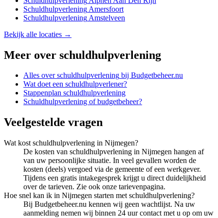
Schuldhulpverlening
Alphen Aan Den Rijn
Schuldhulpverlening
Amersfoort
Schuldhulpverlening
Amstelveen
Bekijk alle locaties →
Meer over
schuldhulpverlening
Alles over
schuldhulpverlening
bij Budgetbeheer.nu
Wat doet een schuldhulpverlener?
Stappenplan schuldhulpverlening
Schuldhulpverlening of budgetbeheer?
Veelgestelde vragen
Wat kost schuldhulpverlening in Nijmegen?
De kosten van schuldhulpverlening in Nijmegen hangen af
van uw persoonlijke situatie. In veel gevallen worden de
kosten (deels) vergoed via de gemeente of een werkgever.
Tijdens een gratis intakegesprek krijgt u direct duidelijkheid
over de tarieven. Zie ook onze tarievenpagina.
Hoe snel kan ik in Nijmegen starten met schuldhulpverlening?
Bij Budgetbeheer.nu kennen wij geen wachtlijst. Na uw
aanmelding nemen wij binnen 24 uur contact met u op om uw