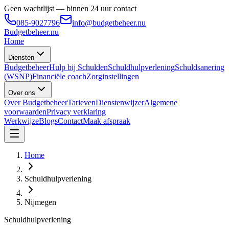
Geen wachtlijst — binnen 24 uur contact
085-9027796
info@budgetbeheer.nu
Budgetbeheer
.nu
Home
Diensten
Budgetbeheer
Hulp bij Schulden
Schuldhulpverlening
Schuldsanering
(WSNP)
Financiële coach
Zorginstellingen
Over ons
Over Budgetbeheer
Tarieven
Dienstenwijzer
Algemene
voorwaarden
Privacy verklaring
Werkwijze
Blogs
Contact
Maak afspraak
Home
Schuldhulpverlening
Nijmegen
Schuldhulpverlening