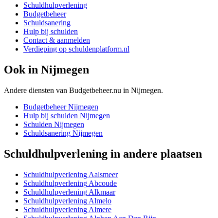
Schuldhulpverlening
Budgetbeheer
Schuldsanering
Hulp bij schulden
Contact & aanmelden
Verdieping op schuldenplatform.nl
Ook in
Nijmegen
Andere diensten van Budgetbeheer.nu in
Nijmegen
.
Budgetbeheer
Nijmegen
Hulp bij schulden
Nijmegen
Schulden
Nijmegen
Schuldsanering
Nijmegen
Schuldhulpverlening
in andere plaatsen
Schuldhulpverlening
Aalsmeer
Schuldhulpverlening
Abcoude
Schuldhulpverlening
Alkmaar
Schuldhulpverlening
Almelo
Schuldhulpverlening
Almere