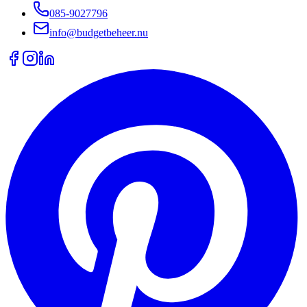
085-9027796
info@budgetbeheer.nu