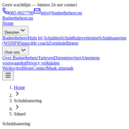
Geen wachtlijst — binnen 24 uur contact
085-9027796
info@budgetbeheer.nu
Budgetbeheer
.nu
Home
Diensten
Budgetbeheer
Hulp bij Schulden
Schuldhulpverlening
Schuldsanering
(WSNP)
Financiële coach
Zorginstellingen
Over ons
Over Budgetbeheer
Tarieven
Dienstenwijzer
Algemene
voorwaarden
Privacy verklaring
Werkwijze
Blogs
Contact
Maak afspraak
Home
Schuldsanering
Sittard
Schuldsanering