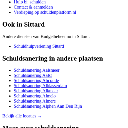
Hulp bij schulden
Contact & aanmelden
Verdieping op schuldenplatform.nl
Ook in
Sittard
Andere diensten van Budgetbeheer.nu in
Sittard
.
Schuldhulpverlening
Sittard
Schuldsanering
in andere plaatsen
Schuldsanering
Aalsmeer
Schuldsanering
Aalst
Schuldsanering
Abcoude
Schuldsanering
Alblasserdam
Schuldsanering
Alkmaar
Schuldsanering
Almelo
Schuldsanering
Almere
Schuldsanering
Alphen Aan Den Rijn
Bekijk alle locaties →