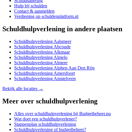
Schuldsanering
Hulp bij schulden
Contact & aanmelden
Verdieping op schuldenplatform.nl
Schuldhulpverlening
in andere plaatsen
Schuldhulpverlening
Aalsmeer
Schuldhulpverlening
Abcoude
Schuldhulpverlening
Alkmaar
Schuldhulpverlening
Almelo
Schuldhulpverlening
Almere
Schuldhulpverlening
Alphen Aan Den Rijn
Schuldhulpverlening
Amersfoort
Schuldhulpverlening
Amstelveen
Bekijk alle locaties →
Meer over
schuldhulpverlening
Alles over
schuldhulpverlening
bij Budgetbeheer.nu
Wat doet een schuldhulpverlener?
Stappenplan schuldhulpverlening
Schuldhulpverlening of budgetbeheer?