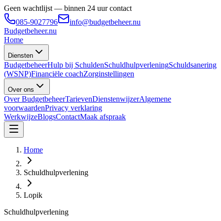
Geen wachtlijst — binnen 24 uur contact
085-9027796
info@budgetbeheer.nu
Budgetbeheer
.nu
Home
Diensten
Budgetbeheer
Hulp bij Schulden
Schuldhulpverlening
Schuldsanering
(WSNP)
Financiële coach
Zorginstellingen
Over ons
Over Budgetbeheer
Tarieven
Dienstenwijzer
Algemene
voorwaarden
Privacy verklaring
Werkwijze
Blogs
Contact
Maak afspraak
Home
Schuldhulpverlening
Lopik
Schuldhulpverlening