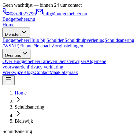
Geen wachtlijst — binnen 24 uur contact
085-9027796
info@budgetbeheer.nu
Budgetbeheer
.nu
Home
Diensten
Budgetbeheer
Hulp bij Schulden
Schuldhulpverlening
Schuldsanering
(WSNP)
Financiële coach
Zorginstellingen
Over ons
Over Budgetbeheer
Tarieven
Dienstenwijzer
Algemene
voorwaarden
Privacy verklaring
Werkwijze
Blogs
Contact
Maak afspraak
Home
Schuldsanering
Bleiswijk
Schuldsanering