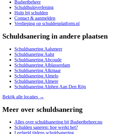
Budgetbeheer
Schuldhulpverlening
Hulp bij schulden
Contact & aanmelden
Verdieping op schuldenplatform.nl
Schuldsanering
in andere plaatsen
Schuldsanering
Aalsmeer
Schuldsanering
Aalst
Schuldsanering
Abcoude
Schuldsanering
Alblasserdam
Schuldsanering
Alkmaar
Schuldsanering
Almelo
Schuldsanering
Almere
Schuldsanering
Alphen Aan Den Rijn
Bekijk alle locaties →
Meer over
schuldsanering
Alles over
schuldsanering
bij Budgetbeheer.nu
Schulden saneren: hoe werkt het?
Leefgeld tijdens schuldsanering