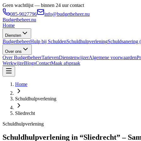
Geen wachtlijst — binnen 24 uur contact
085-9027796
info@budgetbeheer.nu
Budgetbeheer
.nu
Home
Diensten
Budgetbeheer
Hulp bij Schulden
Schuldhulpverlening
Schuldsanering
Over ons
Over Budgetbeheer
Tarieven
Dienstenwijzer
Algemene voorwaarden
Pr
Werkwijze
Blogs
Contact
Maak afspraak
Home
Schuldhulpverlening
Sliedrecht
Schuldhulpverlening
Schuldhulpverlening in “Sliedrecht” – Sa