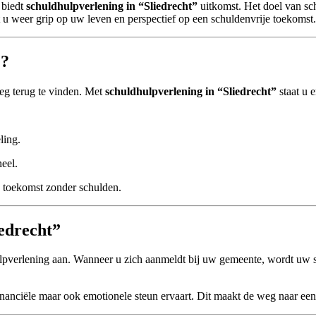
 biedt
schuldhulpverlening in “Sliedrecht”
uitkomst. Het doel van sc
ijgt u weer grip op uw leven en perspectief op een schuldenvrije toekomst.
”?
weg terug te vinden. Met
schuldhulpverlening in “Sliedrecht”
staat u e
ling.
neel.
en toekomst zonder schulden.
iedrecht”
lpverlening aan. Wanneer u zich aanmeldt bij uw gemeente, wordt uw si
 financiële maar ook emotionele steun ervaart. Dit maakt de weg naar een