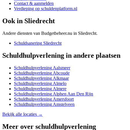
Contact & aanmelden
Verdieping op schuldenplatform.nl
Ook in
Sliedrecht
Andere diensten van Budgetbeheer.nu in
Sliedrecht
.
Schuldsanering
Sliedrecht
Schuldhulpverlening
in andere plaatsen
Schuldhulpverlening
Aalsmeer
Schuldhulpverlening
Abcoude
Schuldhulpverlening
Alkmaar
Schuldhulpverlening
Almelo
Schuldhulpverlening
Almere
Schuldhulpverlening
Alphen Aan Den Rijn
Schuldhulpverlening
Amersfoort
Schuldhulpverlening
Amstelveen
Bekijk alle locaties →
Meer over
schuldhulpverlening