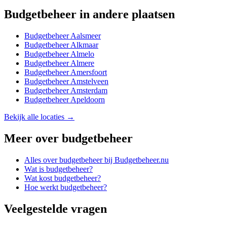
Budgetbeheer
in andere plaatsen
Budgetbeheer
Aalsmeer
Budgetbeheer
Alkmaar
Budgetbeheer
Almelo
Budgetbeheer
Almere
Budgetbeheer
Amersfoort
Budgetbeheer
Amstelveen
Budgetbeheer
Amsterdam
Budgetbeheer
Apeldoorn
Bekijk alle locaties →
Meer over
budgetbeheer
Alles over
budgetbeheer
bij Budgetbeheer.nu
Wat is budgetbeheer?
Wat kost budgetbeheer?
Hoe werkt budgetbeheer?
Veelgestelde vragen