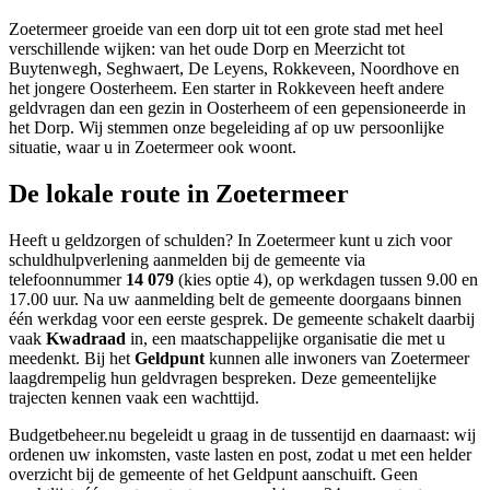
Zoetermeer groeide van een dorp uit tot een grote stad met heel
verschillende wijken: van het oude Dorp en Meerzicht tot
Buytenwegh, Seghwaert, De Leyens, Rokkeveen, Noordhove en
het jongere Oosterheem. Een starter in Rokkeveen heeft andere
geldvragen dan een gezin in Oosterheem of een gepensioneerde in
het Dorp. Wij stemmen onze begeleiding af op uw persoonlijke
situatie, waar u in Zoetermeer ook woont.
De lokale route in Zoetermeer
Heeft u geldzorgen of schulden? In Zoetermeer kunt u zich voor
schuldhulpverlening aanmelden bij de gemeente via
telefoonnummer
14 079
(kies optie 4), op werkdagen tussen 9.00 en
17.00 uur. Na uw aanmelding belt de gemeente doorgaans binnen
één werkdag voor een eerste gesprek. De gemeente schakelt daarbij
vaak
Kwadraad
in, een maatschappelijke organisatie die met u
meedenkt. Bij het
Geldpunt
kunnen alle inwoners van Zoetermeer
laagdrempelig hun geldvragen bespreken. Deze gemeentelijke
trajecten kennen vaak een wachttijd.
Budgetbeheer.nu begeleidt u graag in de tussentijd en daarnaast: wij
ordenen uw inkomsten, vaste lasten en post, zodat u met een helder
overzicht bij de gemeente of het Geldpunt aanschuift. Geen