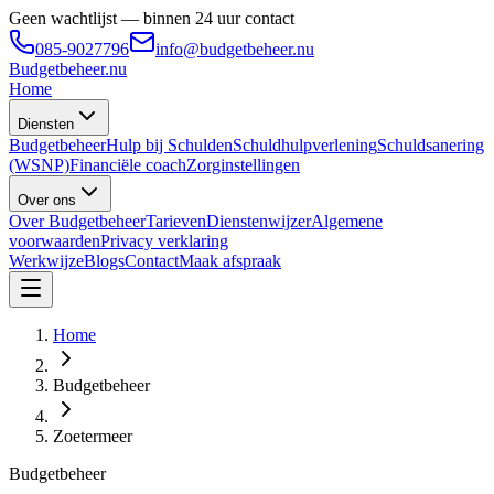
Geen wachtlijst — binnen 24 uur contact
085-9027796
info@budgetbeheer.nu
Budgetbeheer
.nu
Home
Diensten
Budgetbeheer
Hulp bij Schulden
Schuldhulpverlening
Schuldsanering
(WSNP)
Financiële coach
Zorginstellingen
Over ons
Over Budgetbeheer
Tarieven
Dienstenwijzer
Algemene
voorwaarden
Privacy verklaring
Werkwijze
Blogs
Contact
Maak afspraak
Home
Budgetbeheer
Zoetermeer
Budgetbeheer