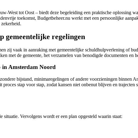
uw-West tot Oost – biedt deze begeleiding een praktische oplossing wa
envrije toekomst, Budgetbeheer.nu werkt met een persoonlijke aanpak d
 zekerheid.
p gemeentelijke regelingen
 zij vaak in aanraking met gemeentelijke schuldhulpverlening of bud
kken met de gemeente, het verzamelen van benodigde documenten en het 
p in Amsterdam Noord
ijzondere bijstand, minimaregelingen of andere voorzieningen binnen A
t proces stap voor stap, zodat kansen niet onbenut blijven en trajecten 
 situatie. Vervolgens wordt er een plan opgesteld waarin staat: