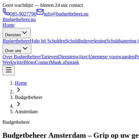
Geen wachtlijst — binnen 24 uur contact
085-9027796
info@budgetbeheer.nu
Budgetbeheer
.nu
Home
Diensten
Budgetbeheer
Hulp bij Schulden
Schuldhulpverlening
Schuldsanering
Over ons
Over Budgetbeheer
Tarieven
Dienstenwijzer
Algemene voorwaarden
Pr
Werkwijze
Blogs
Contact
Maak afspraak
Home
Budgetbeheer
Amsterdam
Budgetbeheer
Budgetbeheer Amsterdam – Grip op uw geld