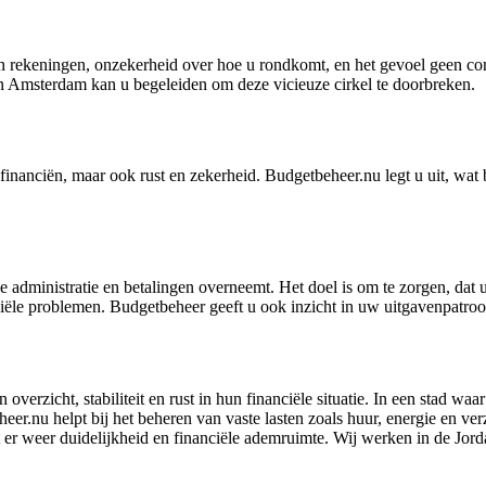
rekeningen, onzekerheid over hoe u rondkomt, en het gevoel geen cont
in Amsterdam kan u begeleiden om deze vicieuze cirkel te doorbreken.
financiën, maar ook rust en zekerheid. Budgetbeheer.nu legt u uit, wat b
le administratie en betalingen overneemt. Het doel is om te zorgen, dat u
nanciële problemen. Budgetbeheer geeft u ook inzicht in uw uitgavenpatr
erzicht, stabiliteit en rust in hun financiële situatie. In een stad wa
.nu helpt bij het beheren van vaste lasten zoals huur, energie en verze
t er weer duidelijkheid en financiële ademruimte. Wij werken in de Jor