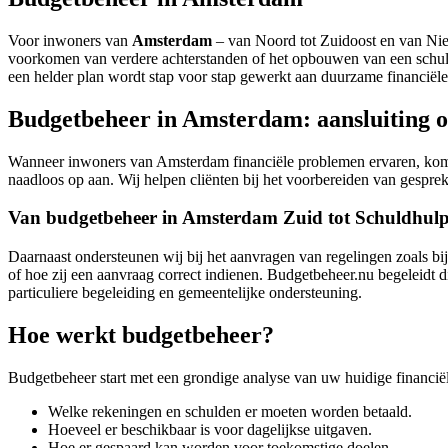
Voor inwoners van
Amsterdam
– van Noord tot Zuidoost en van Nie
voorkomen van verdere achterstanden of het opbouwen van een schuld
een helder plan wordt stap voor stap gewerkt aan duurzame financiële
Budgetbeheer in Amsterdam: aansluiting o
Wanneer inwoners van Amsterdam financiële problemen ervaren, komen
naadloos op aan. Wij helpen cliënten bij het voorbereiden van gespre
Van budgetbeheer in Amsterdam Zuid tot Schuldhul
Daarnaast ondersteunen wij bij het aanvragen van regelingen zoals b
of hoe zij een aanvraag correct indienen. Budgetbeheer.nu begeleidt di
particuliere begeleiding en gemeentelijke ondersteuning.
Hoe werkt budgetbeheer?
Budgetbeheer start met een grondige analyse van uw huidige financiële
Welke rekeningen en schulden er moeten worden betaald.
Hoeveel er beschikbaar is voor dagelijkse uitgaven.
Hoe er gespaard kan worden voor toekomstige doelen.