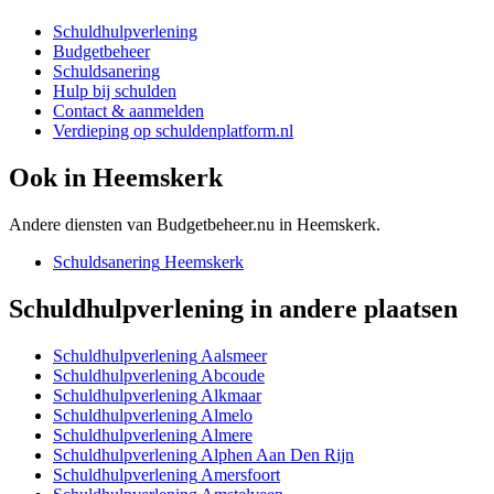
Schuldhulpverlening
Budgetbeheer
Schuldsanering
Hulp bij schulden
Contact & aanmelden
Verdieping op schuldenplatform.nl
Ook in
Heemskerk
Andere diensten van Budgetbeheer.nu in
Heemskerk
.
Schuldsanering
Heemskerk
Schuldhulpverlening
in andere plaatsen
Schuldhulpverlening
Aalsmeer
Schuldhulpverlening
Abcoude
Schuldhulpverlening
Alkmaar
Schuldhulpverlening
Almelo
Schuldhulpverlening
Almere
Schuldhulpverlening
Alphen Aan Den Rijn
Schuldhulpverlening
Amersfoort