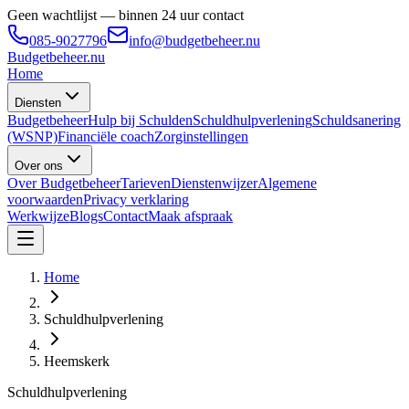
Geen wachtlijst — binnen 24 uur contact
085-9027796
info@budgetbeheer.nu
Budgetbeheer
.nu
Home
Diensten
Budgetbeheer
Hulp bij Schulden
Schuldhulpverlening
Schuldsanering
(WSNP)
Financiële coach
Zorginstellingen
Over ons
Over Budgetbeheer
Tarieven
Dienstenwijzer
Algemene
voorwaarden
Privacy verklaring
Werkwijze
Blogs
Contact
Maak afspraak
Home
Schuldhulpverlening
Heemskerk
Schuldhulpverlening