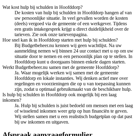
Wat kost hulp bij schulden in Hoofddorp?
De kosten van hulp bij schulden in Hoofddorp hangen af van
uw persoonlijke situatie. In veel gevallen worden de kosten
(deels) vergoed via de gemeente of een werkgever. Tijdens
een gratis intakegesprek krijgt u direct duidelijkheid over de
tarieven. Zie ook onze tarievenpagina.
Hoe snel kan ik in Hoofddorp starten met hulp bij schulden?
Bij Budgetbeheer.nu kennen wij geen wachtlijst. Na uw
aanmelding nemen wij binnen 24 uur contact met u op om uw
situatie door te nemen en een persoonlijk plan op te stellen. In
Hoofddorp kunt u doorgaans binnen enkele dagen starten.
Werkt Budgetbeheer.nu samen met de gemeente Hoofddorp?
Ja. Waar mogelijk werken wij samen met de gemeente
Hoofddorp en lokale instanties. Wij denken actief mee over
regelingen en voorzieningen die op u van toepassing kunnen
zijn, zodat u optimaal gebruikmaakt van de beschikbare hulp.
Is hulp bij schulden in Hoofddorp ook mogelijk bij een laag
inkomen?
Ja. Hulp bij schulden is juist bedoeld om mensen met een laag
of wisselend inkomen weer grip op hun financiën te geven.
Wij stellen samen met u een realistisch budgetplan op dat past
bij uw inkomen en uitgaven.
Afspraak aanvraagformulier