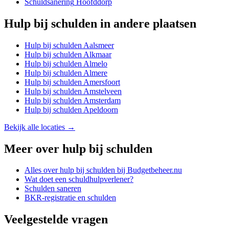
Schuldsanering
Hoofddorp
Hulp bij schulden
in andere plaatsen
Hulp bij schulden
Aalsmeer
Hulp bij schulden
Alkmaar
Hulp bij schulden
Almelo
Hulp bij schulden
Almere
Hulp bij schulden
Amersfoort
Hulp bij schulden
Amstelveen
Hulp bij schulden
Amsterdam
Hulp bij schulden
Apeldoorn
Bekijk alle locaties →
Meer over
hulp bij schulden
Alles over
hulp bij schulden
bij Budgetbeheer.nu
Wat doet een schuldhulpverlener?
Schulden saneren
BKR-registratie en schulden
Veelgestelde vragen