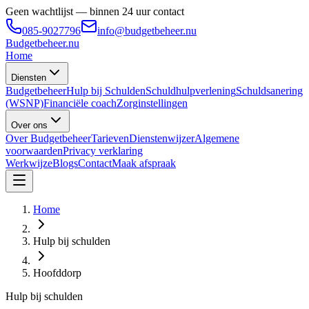
Geen wachtlijst — binnen 24 uur contact
085-9027796
info@budgetbeheer.nu
Budgetbeheer
.nu
Home
Diensten
Budgetbeheer
Hulp bij Schulden
Schuldhulpverlening
Schuldsanering
(WSNP)
Financiële coach
Zorginstellingen
Over ons
Over Budgetbeheer
Tarieven
Dienstenwijzer
Algemene
voorwaarden
Privacy verklaring
Werkwijze
Blogs
Contact
Maak afspraak
Home
Hulp bij schulden
Hoofddorp
Hulp bij schulden