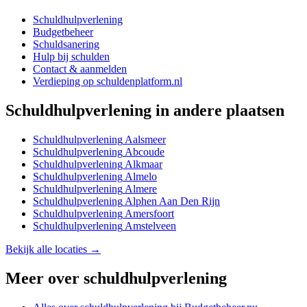
Schuldhulpverlening
Budgetbeheer
Schuldsanering
Hulp bij schulden
Contact & aanmelden
Verdieping op schuldenplatform.nl
Schuldhulpverlening
in andere plaatsen
Schuldhulpverlening
Aalsmeer
Schuldhulpverlening
Abcoude
Schuldhulpverlening
Alkmaar
Schuldhulpverlening
Almelo
Schuldhulpverlening
Almere
Schuldhulpverlening
Alphen Aan Den Rijn
Schuldhulpverlening
Amersfoort
Schuldhulpverlening
Amstelveen
Bekijk alle locaties →
Meer over
schuldhulpverlening