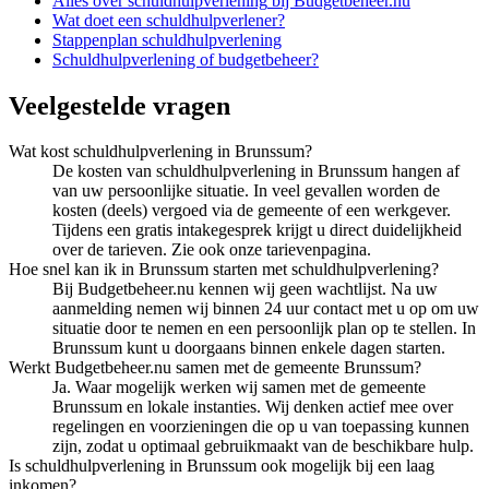
Alles over
schuldhulpverlening
bij Budgetbeheer.nu
Wat doet een schuldhulpverlener?
Stappenplan schuldhulpverlening
Schuldhulpverlening of budgetbeheer?
Veelgestelde vragen
Wat kost schuldhulpverlening in Brunssum?
De kosten van schuldhulpverlening in Brunssum hangen af
van uw persoonlijke situatie. In veel gevallen worden de
kosten (deels) vergoed via de gemeente of een werkgever.
Tijdens een gratis intakegesprek krijgt u direct duidelijkheid
over de tarieven. Zie ook onze tarievenpagina.
Hoe snel kan ik in Brunssum starten met schuldhulpverlening?
Bij Budgetbeheer.nu kennen wij geen wachtlijst. Na uw
aanmelding nemen wij binnen 24 uur contact met u op om uw
situatie door te nemen en een persoonlijk plan op te stellen. In
Brunssum kunt u doorgaans binnen enkele dagen starten.
Werkt Budgetbeheer.nu samen met de gemeente Brunssum?
Ja. Waar mogelijk werken wij samen met de gemeente
Brunssum en lokale instanties. Wij denken actief mee over
regelingen en voorzieningen die op u van toepassing kunnen
zijn, zodat u optimaal gebruikmaakt van de beschikbare hulp.
Is schuldhulpverlening in Brunssum ook mogelijk bij een laag
inkomen?