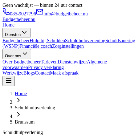
Geen wachtlijst — binnen 24 uur contact
085-9027796
info@budgetbeheer.nu
Budgetbeheer
.nu
Home
Diensten
Budgetbeheer
Hulp bij Schulden
Schuldhulpverlening
Schuldsanering
(WSNP)
Financiële coach
Zorginstellingen
Over ons
Over Budgetbeheer
Tarieven
Dienstenwijzer
Algemene
voorwaarden
Privacy verklaring
Werkwijze
Blogs
Contact
Maak afspraak
Home
Schuldhulpverlening
Brunssum
Schuldhulpverlening