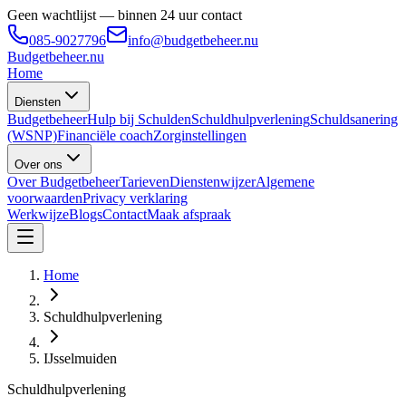
Geen wachtlijst — binnen 24 uur contact
085-9027796
info@budgetbeheer.nu
Budgetbeheer
.nu
Home
Diensten
Budgetbeheer
Hulp bij Schulden
Schuldhulpverlening
Schuldsanering
(WSNP)
Financiële coach
Zorginstellingen
Over ons
Over Budgetbeheer
Tarieven
Dienstenwijzer
Algemene
voorwaarden
Privacy verklaring
Werkwijze
Blogs
Contact
Maak afspraak
Home
Schuldhulpverlening
IJsselmuiden
Schuldhulpverlening