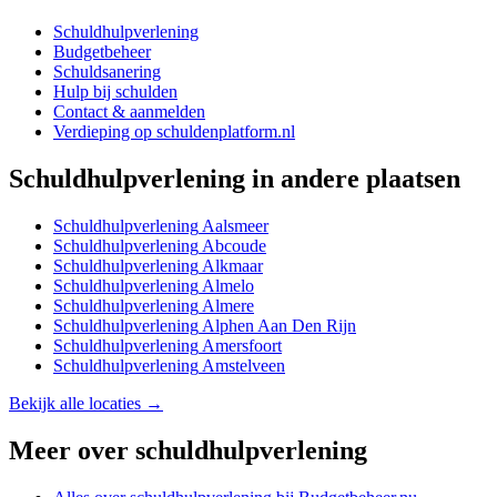
Schuldhulpverlening
Budgetbeheer
Schuldsanering
Hulp bij schulden
Contact & aanmelden
Verdieping op schuldenplatform.nl
Schuldhulpverlening
in andere plaatsen
Schuldhulpverlening
Aalsmeer
Schuldhulpverlening
Abcoude
Schuldhulpverlening
Alkmaar
Schuldhulpverlening
Almelo
Schuldhulpverlening
Almere
Schuldhulpverlening
Alphen Aan Den Rijn
Schuldhulpverlening
Amersfoort
Schuldhulpverlening
Amstelveen
Bekijk alle locaties →
Meer over
schuldhulpverlening