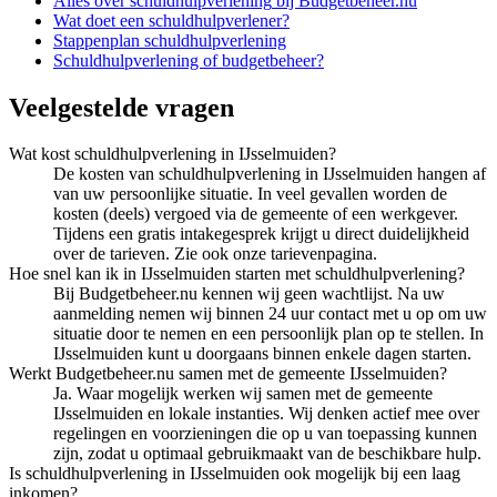
Alles over
schuldhulpverlening
bij Budgetbeheer.nu
Wat doet een schuldhulpverlener?
Stappenplan schuldhulpverlening
Schuldhulpverlening of budgetbeheer?
Veelgestelde vragen
Wat kost schuldhulpverlening in IJsselmuiden?
De kosten van schuldhulpverlening in IJsselmuiden hangen af
van uw persoonlijke situatie. In veel gevallen worden de
kosten (deels) vergoed via de gemeente of een werkgever.
Tijdens een gratis intakegesprek krijgt u direct duidelijkheid
over de tarieven. Zie ook onze tarievenpagina.
Hoe snel kan ik in IJsselmuiden starten met schuldhulpverlening?
Bij Budgetbeheer.nu kennen wij geen wachtlijst. Na uw
aanmelding nemen wij binnen 24 uur contact met u op om uw
situatie door te nemen en een persoonlijk plan op te stellen. In
IJsselmuiden kunt u doorgaans binnen enkele dagen starten.
Werkt Budgetbeheer.nu samen met de gemeente IJsselmuiden?
Ja. Waar mogelijk werken wij samen met de gemeente
IJsselmuiden en lokale instanties. Wij denken actief mee over
regelingen en voorzieningen die op u van toepassing kunnen
zijn, zodat u optimaal gebruikmaakt van de beschikbare hulp.
Is schuldhulpverlening in IJsselmuiden ook mogelijk bij een laag
inkomen?