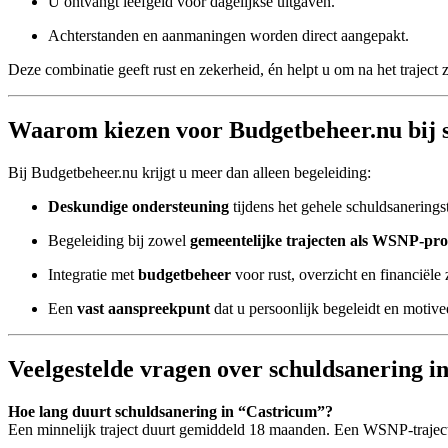
U ontvangt leefgeld voor dagelijkse uitgaven.
Achterstanden en aanmaningen worden direct aangepakt.
Deze combinatie geeft rust en zekerheid, én helpt u om na het traject 
Waarom kiezen voor Budgetbeheer.nu bij 
Bij Budgetbeheer.nu krijgt u meer dan alleen begeleiding:
Deskundige ondersteuning
tijdens het gehele schuldsaneringst
Begeleiding bij zowel
gemeentelijke trajecten als WSNP-pr
Integratie met
budgetbeheer
voor rust, overzicht en financiële
Een
vast aanspreekpunt
dat u persoonlijk begeleidt en motivee
Veelgestelde vragen over schuldsanering i
Hoe lang duurt schuldsanering in “Castricum”?
Een minnelijk traject duurt gemiddeld 18 maanden. Een WSNP-traject 