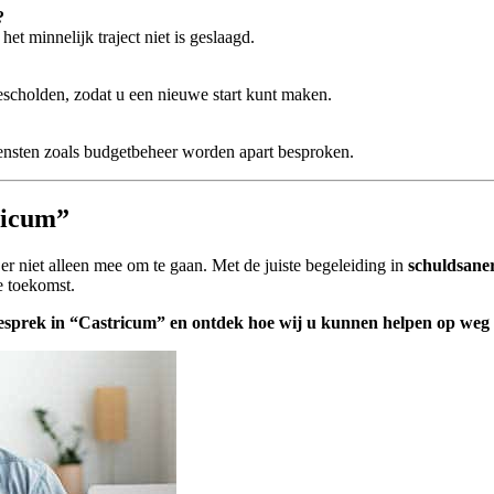
?
t minnelijk traject niet is geslaagd.
escholden, zodat u een nieuwe start kunt maken.
diensten zoals budgetbeheer worden apart besproken.
ricum”
r niet alleen mee om te gaan. Met de juiste begeleiding in
schuldsane
e toekomst.
esprek in “Castricum” en ontdek hoe wij u kunnen helpen op weg n