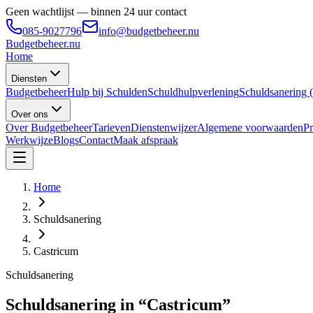
Geen wachtlijst — binnen 24 uur contact
085-9027796
info@budgetbeheer.nu
Budgetbeheer
.nu
Home
Diensten
Budgetbeheer
Hulp bij Schulden
Schuldhulpverlening
Schuldsanering
Over ons
Over Budgetbeheer
Tarieven
Dienstenwijzer
Algemene voorwaarden
Pr
Werkwijze
Blogs
Contact
Maak afspraak
Home
Schuldsanering
Castricum
Schuldsanering
Schuldsanering in “Castricum”