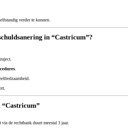
zelfstandig verder te kunnen.
schuldsanering in “Castricum”?
raject.
ocedures
.
 zelfredzaamheid.
rt.
n “Castricum”
via de rechtbank duurt meestal 3 jaar.