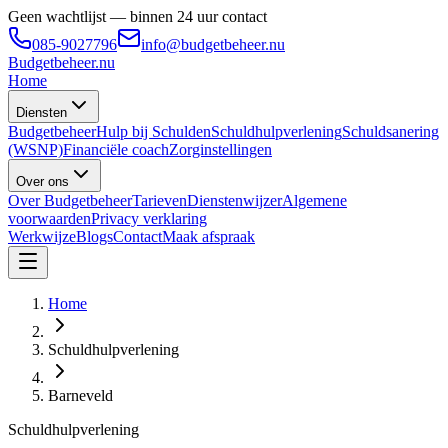
Geen wachtlijst — binnen 24 uur contact
085-9027796
info@budgetbeheer.nu
Budgetbeheer
.nu
Home
Diensten
Budgetbeheer
Hulp bij Schulden
Schuldhulpverlening
Schuldsanering
(WSNP)
Financiële coach
Zorginstellingen
Over ons
Over Budgetbeheer
Tarieven
Dienstenwijzer
Algemene
voorwaarden
Privacy verklaring
Werkwijze
Blogs
Contact
Maak afspraak
Home
Schuldhulpverlening
Barneveld
Schuldhulpverlening