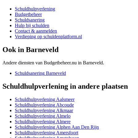
Schuldhulpverlening
Budgetbeheer
Schuldsanering
Hulp bij schulden
Contact & aanmelden
Verdieping op schuldenplatform.nl
Ook in
Barneveld
Andere diensten van Budgetbeheer.nu in
Barneveld
.
Schuldsanering
Barneveld
Schuldhulpverlening
in andere plaatsen
Schuldhulpverlening
Aalsmeer
Schuldhulpverlening
Abcoude
Schuldhulpverlening
Alkmaar
Schuldhulpverlening
Almelo
Schuldhulpverlening
Almere
Schuldhulpverlening
Alphen Aan Den Rijn
Schuldhulpverlening
Amersfoort