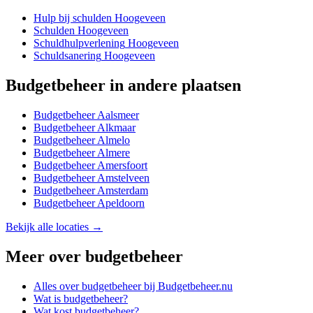
Hulp bij schulden
Hoogeveen
Schulden
Hoogeveen
Schuldhulpverlening
Hoogeveen
Schuldsanering
Hoogeveen
Budgetbeheer
in andere plaatsen
Budgetbeheer
Aalsmeer
Budgetbeheer
Alkmaar
Budgetbeheer
Almelo
Budgetbeheer
Almere
Budgetbeheer
Amersfoort
Budgetbeheer
Amstelveen
Budgetbeheer
Amsterdam
Budgetbeheer
Apeldoorn
Bekijk alle locaties →
Meer over
budgetbeheer
Alles over
budgetbeheer
bij Budgetbeheer.nu
Wat is budgetbeheer?
Wat kost budgetbeheer?