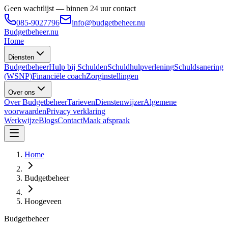
Geen wachtlijst — binnen 24 uur contact
085-9027796
info@budgetbeheer.nu
Budgetbeheer
.nu
Home
Diensten
Budgetbeheer
Hulp bij Schulden
Schuldhulpverlening
Schuldsanering
(WSNP)
Financiële coach
Zorginstellingen
Over ons
Over Budgetbeheer
Tarieven
Dienstenwijzer
Algemene
voorwaarden
Privacy verklaring
Werkwijze
Blogs
Contact
Maak afspraak
Home
Budgetbeheer
Hoogeveen
Budgetbeheer