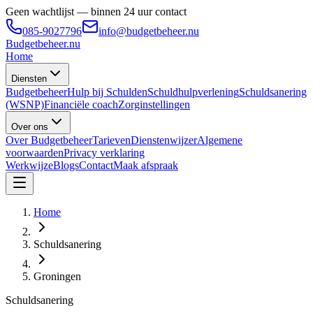
Geen wachtlijst — binnen 24 uur contact
085-9027796
info@budgetbeheer.nu
Budgetbeheer
.nu
Home
Diensten
Budgetbeheer
Hulp bij Schulden
Schuldhulpverlening
Schuldsanering
(WSNP)
Financiële coach
Zorginstellingen
Over ons
Over Budgetbeheer
Tarieven
Dienstenwijzer
Algemene
voorwaarden
Privacy verklaring
Werkwijze
Blogs
Contact
Maak afspraak
Home
Schuldsanering
Groningen
Schuldsanering