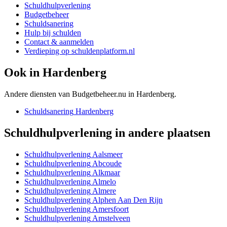
Schuldhulpverlening
Budgetbeheer
Schuldsanering
Hulp bij schulden
Contact & aanmelden
Verdieping op schuldenplatform.nl
Ook in
Hardenberg
Andere diensten van Budgetbeheer.nu in
Hardenberg
.
Schuldsanering
Hardenberg
Schuldhulpverlening
in andere plaatsen
Schuldhulpverlening
Aalsmeer
Schuldhulpverlening
Abcoude
Schuldhulpverlening
Alkmaar
Schuldhulpverlening
Almelo
Schuldhulpverlening
Almere
Schuldhulpverlening
Alphen Aan Den Rijn
Schuldhulpverlening
Amersfoort
Schuldhulpverlening
Amstelveen