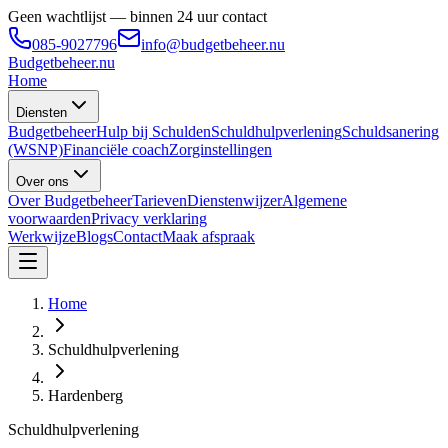
Geen wachtlijst — binnen 24 uur contact
085-9027796
info@budgetbeheer.nu
Budgetbeheer
.nu
Home
Diensten
Budgetbeheer
Hulp bij Schulden
Schuldhulpverlening
Schuldsanering
(WSNP)
Financiële coach
Zorginstellingen
Over ons
Over Budgetbeheer
Tarieven
Dienstenwijzer
Algemene
voorwaarden
Privacy verklaring
Werkwijze
Blogs
Contact
Maak afspraak
Home
Schuldhulpverlening
Hardenberg
Schuldhulpverlening