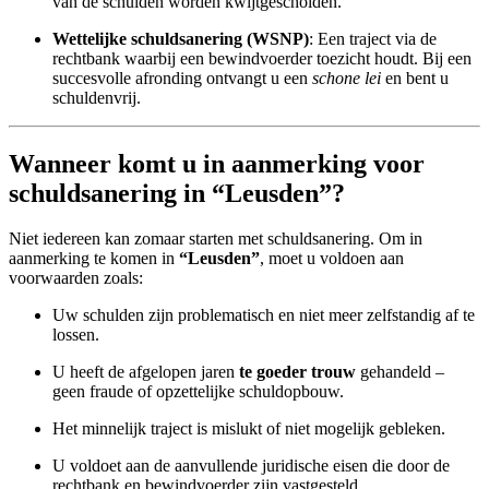
van de schulden worden kwijtgescholden.
Wettelijke schuldsanering (WSNP)
: Een traject via de
rechtbank waarbij een bewindvoerder toezicht houdt. Bij een
succesvolle afronding ontvangt u een
schone lei
en bent u
schuldenvrij.
Wanneer komt u in aanmerking voor
schuldsanering in “Leusden”?
Niet iedereen kan zomaar starten met schuldsanering. Om in
aanmerking te komen in
“Leusden”
, moet u voldoen aan
voorwaarden zoals:
Uw schulden zijn problematisch en niet meer zelfstandig af te
lossen.
U heeft de afgelopen jaren
te goeder trouw
gehandeld –
geen fraude of opzettelijke schuldopbouw.
Het minnelijk traject is mislukt of niet mogelijk gebleken.
U voldoet aan de aanvullende juridische eisen die door de
rechtbank en bewindvoerder zijn vastgesteld.