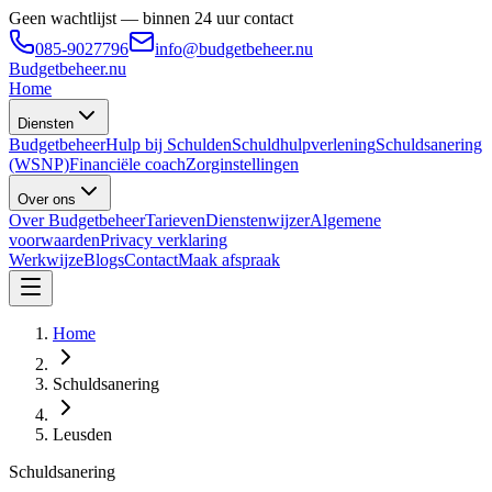
Geen wachtlijst — binnen 24 uur contact
085-9027796
info@budgetbeheer.nu
Budgetbeheer
.nu
Home
Diensten
Budgetbeheer
Hulp bij Schulden
Schuldhulpverlening
Schuldsanering
(WSNP)
Financiële coach
Zorginstellingen
Over ons
Over Budgetbeheer
Tarieven
Dienstenwijzer
Algemene
voorwaarden
Privacy verklaring
Werkwijze
Blogs
Contact
Maak afspraak
Home
Schuldsanering
Leusden
Schuldsanering