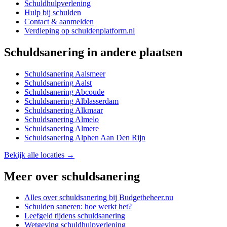
Schuldhulpverlening
Hulp bij schulden
Contact & aanmelden
Verdieping op schuldenplatform.nl
Schuldsanering
in andere plaatsen
Schuldsanering
Aalsmeer
Schuldsanering
Aalst
Schuldsanering
Abcoude
Schuldsanering
Alblasserdam
Schuldsanering
Alkmaar
Schuldsanering
Almelo
Schuldsanering
Almere
Schuldsanering
Alphen Aan Den Rijn
Bekijk alle locaties →
Meer over
schuldsanering
Alles over
schuldsanering
bij Budgetbeheer.nu
Schulden saneren: hoe werkt het?
Leefgeld tijdens schuldsanering
Wetgeving schuldhulpverlening