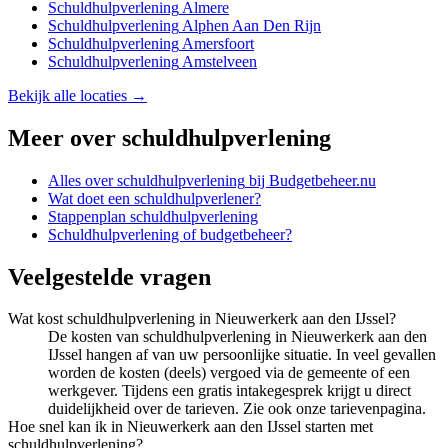
Schuldhulpverlening
Almere
Schuldhulpverlening
Alphen Aan Den Rijn
Schuldhulpverlening
Amersfoort
Schuldhulpverlening
Amstelveen
Bekijk alle locaties →
Meer over
schuldhulpverlening
Alles over
schuldhulpverlening
bij Budgetbeheer.nu
Wat doet een schuldhulpverlener?
Stappenplan schuldhulpverlening
Schuldhulpverlening of budgetbeheer?
Veelgestelde vragen
Wat kost schuldhulpverlening in Nieuwerkerk aan den IJssel?
De kosten van schuldhulpverlening in Nieuwerkerk aan den
IJssel hangen af van uw persoonlijke situatie. In veel gevallen
worden de kosten (deels) vergoed via de gemeente of een
werkgever. Tijdens een gratis intakegesprek krijgt u direct
duidelijkheid over de tarieven. Zie ook onze tarievenpagina.
Hoe snel kan ik in Nieuwerkerk aan den IJssel starten met
schuldhulpverlening?