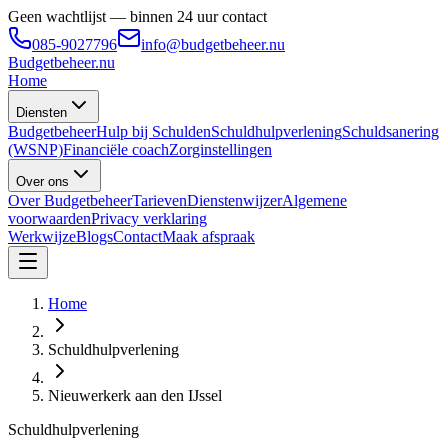
Geen wachtlijst — binnen 24 uur contact
085-9027796
info@budgetbeheer.nu
Budgetbeheer
.nu
Home
Diensten
Budgetbeheer
Hulp bij Schulden
Schuldhulpverlening
Schuldsanering
(WSNP)
Financiële coach
Zorginstellingen
Over ons
Over Budgetbeheer
Tarieven
Dienstenwijzer
Algemene
voorwaarden
Privacy verklaring
Werkwijze
Blogs
Contact
Maak afspraak
Home
Schuldhulpverlening
Nieuwerkerk aan den IJssel
Schuldhulpverlening