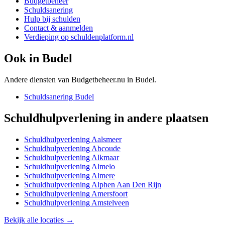
Budgetbeheer
Schuldsanering
Hulp bij schulden
Contact & aanmelden
Verdieping op schuldenplatform.nl
Ook in
Budel
Andere diensten van Budgetbeheer.nu in
Budel
.
Schuldsanering
Budel
Schuldhulpverlening
in andere plaatsen
Schuldhulpverlening
Aalsmeer
Schuldhulpverlening
Abcoude
Schuldhulpverlening
Alkmaar
Schuldhulpverlening
Almelo
Schuldhulpverlening
Almere
Schuldhulpverlening
Alphen Aan Den Rijn
Schuldhulpverlening
Amersfoort
Schuldhulpverlening
Amstelveen
Bekijk alle locaties →