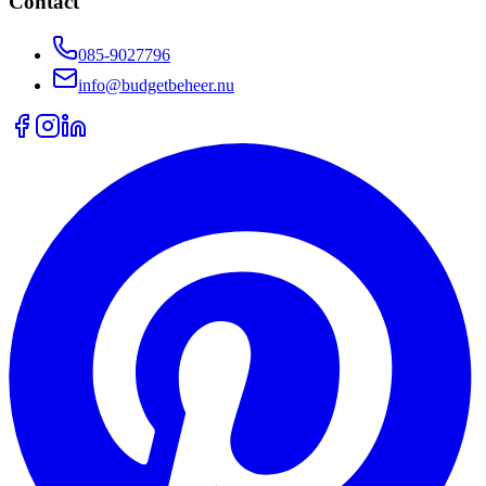
Contact
085-9027796
info@budgetbeheer.nu