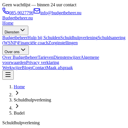
Geen wachtlijst — binnen 24 uur contact
085-9027796
info@budgetbeheer.nu
Budgetbeheer
.nu
Home
Diensten
Budgetbeheer
Hulp bij Schulden
Schuldhulpverlening
Schuldsanering
(WSNP)
Financiële coach
Zorginstellingen
Over ons
Over Budgetbeheer
Tarieven
Dienstenwijzer
Algemene
voorwaarden
Privacy verklaring
Werkwijze
Blogs
Contact
Maak afspraak
Home
Schuldhulpverlening
Budel
Schuldhulpverlening