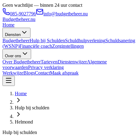
Geen wachtlijst — binnen 24 uur contact
085-9027796
info@budgetbeheer.nu
Budgetbeheer
.nu
Home
Diensten
Budgetbeheer
Hulp bij Schulden
Schuldhulpverlening
Schuldsanering
(WSNP)
Financiële coach
Zorginstellingen
Over ons
Over Budgetbeheer
Tarieven
Dienstenwijzer
Algemene
voorwaarden
Privacy verklaring
Werkwijze
Blogs
Contact
Maak afspraak
Home
Hulp bij schulden
Helmond
Hulp bij schulden