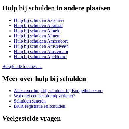
Hulp bij schulden
in andere plaatsen
Hulp bij schulden
Aalsmeer
Hulp bij schulden
Alkmaar
Hulp bij schulden
Almelo
Hulp bij schulden
Almere
Hulp bij schulden
Amersfoort
Hulp bij schulden
Amstelveen
Hulp bij schulden
Amsterdam
Hulp bij schulden
Apeldoorn
Bekijk alle locaties →
Meer over
hulp bij schulden
Alles over
hulp bij schulden
bij Budgetbeheer.nu
Wat doet een schuldhulpverlener?
Schulden saneren
BKR-registratie en schulden
Veelgestelde vragen