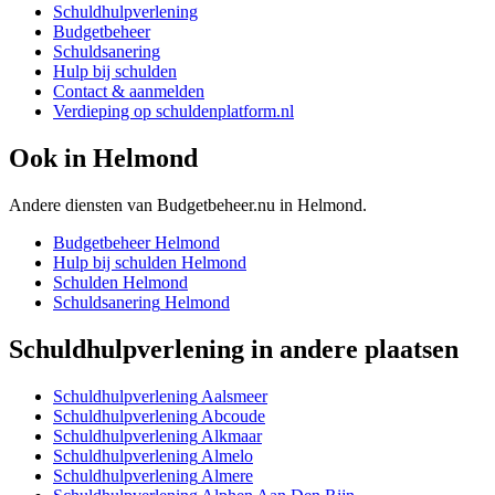
Schuldhulpverlening
Budgetbeheer
Schuldsanering
Hulp bij schulden
Contact & aanmelden
Verdieping op schuldenplatform.nl
Ook in
Helmond
Andere diensten van Budgetbeheer.nu in
Helmond
.
Budgetbeheer
Helmond
Hulp bij schulden
Helmond
Schulden
Helmond
Schuldsanering
Helmond
Schuldhulpverlening
in andere plaatsen
Schuldhulpverlening
Aalsmeer
Schuldhulpverlening
Abcoude
Schuldhulpverlening
Alkmaar
Schuldhulpverlening
Almelo
Schuldhulpverlening
Almere