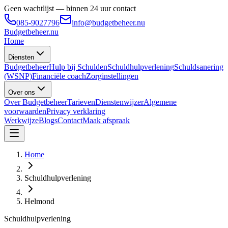
Geen wachtlijst — binnen 24 uur contact
085-9027796
info@budgetbeheer.nu
Budgetbeheer
.nu
Home
Diensten
Budgetbeheer
Hulp bij Schulden
Schuldhulpverlening
Schuldsanering
(WSNP)
Financiële coach
Zorginstellingen
Over ons
Over Budgetbeheer
Tarieven
Dienstenwijzer
Algemene
voorwaarden
Privacy verklaring
Werkwijze
Blogs
Contact
Maak afspraak
Home
Schuldhulpverlening
Helmond
Schuldhulpverlening