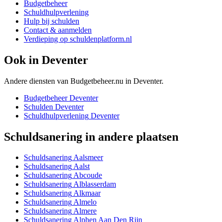
Budgetbeheer
Schuldhulpverlening
Hulp bij schulden
Contact & aanmelden
Verdieping op schuldenplatform.nl
Ook in
Deventer
Andere diensten van Budgetbeheer.nu in
Deventer
.
Budgetbeheer
Deventer
Schulden
Deventer
Schuldhulpverlening
Deventer
Schuldsanering
in andere plaatsen
Schuldsanering
Aalsmeer
Schuldsanering
Aalst
Schuldsanering
Abcoude
Schuldsanering
Alblasserdam
Schuldsanering
Alkmaar
Schuldsanering
Almelo
Schuldsanering
Almere
Schuldsanering
Alphen Aan Den Rijn