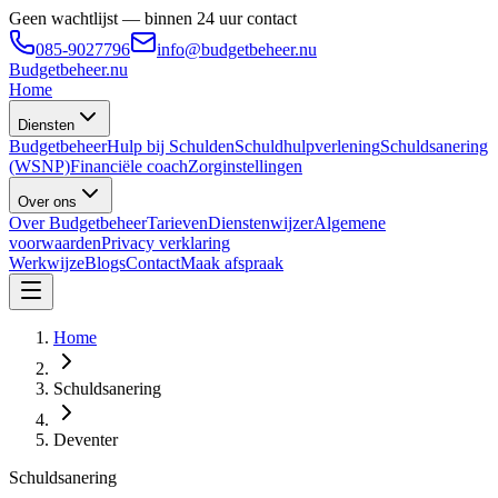
Geen wachtlijst — binnen 24 uur contact
085-9027796
info@budgetbeheer.nu
Budgetbeheer
.nu
Home
Diensten
Budgetbeheer
Hulp bij Schulden
Schuldhulpverlening
Schuldsanering
(WSNP)
Financiële coach
Zorginstellingen
Over ons
Over Budgetbeheer
Tarieven
Dienstenwijzer
Algemene
voorwaarden
Privacy verklaring
Werkwijze
Blogs
Contact
Maak afspraak
Home
Schuldsanering
Deventer
Schuldsanering