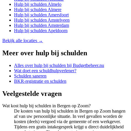
Hulp bij schulden
Almelo
Hulp bij schulden
Almere
Hulp bij schulden
Amersfoort
Hulp bij schulden
Amstelveen
Hulp bij schulden
Amsterdam
Hulp bij schulden
Apeldoorn
Bekijk alle locaties →
Meer over
hulp bij schulden
Alles over
hulp bij schulden
bij Budgetbeheer.nu
Wat doet een schuldhulpverlener?
Schulden saneren
BKR-registratie en schulden
Veelgestelde vragen
Wat kost hulp bij schulden in Bergen op Zoom?
De kosten van hulp bij schulden in Bergen op Zoom hangen
af van uw persoonlijke situatie. In veel gevallen worden de
kosten (deels) vergoed via de gemeente of een werkgever.
Tijdens een gratis intakegesprek krijgt u direct duidelijkheid