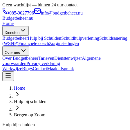
Geen wachtlijst — binnen 24 uur contact
085-9027796
info@budgetbeheer.nu
Budgetbeheer
.nu
Home
Diensten
Budgetbeheer
Hulp bij Schulden
Schuldhulpverlening
Schuldsanering
(WSNP)
Financiële coach
Zorginstellingen
Over ons
Over Budgetbeheer
Tarieven
Dienstenwijzer
Algemene
voorwaarden
Privacy verklaring
Werkwijze
Blogs
Contact
Maak afspraak
Home
Hulp bij schulden
Bergen op Zoom
Hulp bij schulden