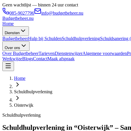
Geen wachtlijst — binnen 24 uur contact
085-9027796
info@budgetbeheer.nu
Budgetbeheer
.nu
Home
Diensten
Budgetbeheer
Hulp bij Schulden
Schuldhulpverlening
Schuldsanering
Over ons
Over Budgetbeheer
Tarieven
Dienstenwijzer
Algemene voorwaarden
Pr
Werkwijze
Blogs
Contact
Maak afspraak
Home
Schuldhulpverlening
Oisterwijk
Schuldhulpverlening
Schuldhulpverlening in “Oisterwijk” – Sa