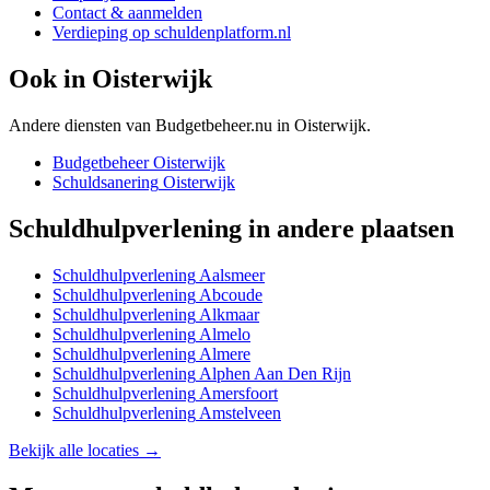
Contact & aanmelden
Verdieping op schuldenplatform.nl
Ook in
Oisterwijk
Andere diensten van Budgetbeheer.nu in
Oisterwijk
.
Budgetbeheer
Oisterwijk
Schuldsanering
Oisterwijk
Schuldhulpverlening
in andere plaatsen
Schuldhulpverlening
Aalsmeer
Schuldhulpverlening
Abcoude
Schuldhulpverlening
Alkmaar
Schuldhulpverlening
Almelo
Schuldhulpverlening
Almere
Schuldhulpverlening
Alphen Aan Den Rijn
Schuldhulpverlening
Amersfoort
Schuldhulpverlening
Amstelveen
Bekijk alle locaties →