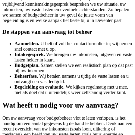
vrijblijvend kennismakingsgesprek bespreken we uw situatie, uw
inkomsten, uw vaste lasten en eventuele achterstanden. Zo bepalen
we samen of budgetbeheer in uw geval de juiste vorm van
begeleiding is en welke aanpak het beste bij u in Deventer past.
De stappen van aanvraag tot beheer
Aanmelden.
U belt of vult het contactformulier in; wij nemen
snel contact met u op.
Intakegesprek.
We brengen uw inkomsten, uitgaven en vaste
lasten helder in kaart.
Budgetplan.
Samen stellen we een realistisch plan op dat past
bij uw inkomen.
Beheerfase.
Wij betalen namens u tijdig de vaste lasten en u
ontvangt een vast leefgeld.
Begeleiding en evaluatie.
We kijken regelmatig met u mee,
met als doel dat u uiteindelijk weer zelfstandig verder kunt.
Wat heeft u nodig voor uw aanvraag?
Om uw aanvraag voor budgetbeheer vlot te laten verlopen, is het
handig om een aantal gegevens bij de hand te hebben. Denk aan een
recent overzicht van uw inkomsten (zoals loon, uitkering of
toeslagen), een beeld van uw vaste lasten zoals huur, energie en