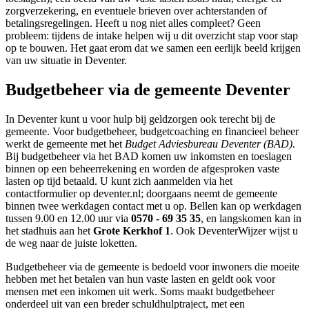
zorgverzekering, en eventuele brieven over achterstanden of
betalingsregelingen. Heeft u nog niet alles compleet? Geen
probleem: tijdens de intake helpen wij u dit overzicht stap voor stap
op te bouwen. Het gaat erom dat we samen een eerlijk beeld krijgen
van uw situatie in Deventer.
Budgetbeheer via de gemeente Deventer
In Deventer kunt u voor hulp bij geldzorgen ook terecht bij de
gemeente. Voor budgetbeheer, budgetcoaching en financieel beheer
werkt de gemeente met het
Budget Adviesbureau Deventer (BAD)
.
Bij budgetbeheer via het BAD komen uw inkomsten en toeslagen
binnen op een beheerrekening en worden de afgesproken vaste
lasten op tijd betaald. U kunt zich aanmelden via het
contactformulier op deventer.nl; doorgaans neemt de gemeente
binnen twee werkdagen contact met u op. Bellen kan op werkdagen
tussen 9.00 en 12.00 uur via
0570 - 69 35 35
, en langskomen kan in
het stadhuis aan het
Grote Kerkhof 1
. Ook DeventerWijzer wijst u
de weg naar de juiste loketten.
Budgetbeheer via de gemeente is bedoeld voor inwoners die moeite
hebben met het betalen van hun vaste lasten en geldt ook voor
mensen met een inkomen uit werk. Soms maakt budgetbeheer
onderdeel uit van een breder schuldhulptraject, met een