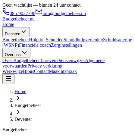
Geen wachtlijst — binnen 24 uur contact
085-9027796
info@budgetbeheer.nu
Budgetbeheer
.nu
Home
Diensten
Budgetbeheer
Hulp bij Schulden
Schuldhulpverlening
Schuldsanering
(WSNP)
Financiële coach
Zorginstellingen
Over ons
Over Budgetbeheer
Tarieven
Dienstenwijzer
Algemene
voorwaarden
Privacy verklaring
Werkwijze
Blogs
Contact
Maak afspraak
Home
Budgetbeheer
Deventer
Budgetbeheer