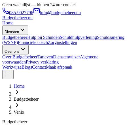
Geen wachtlijst — binnen 24 uur contact
085-9027796
info@budgetbeheer.nu
Budgetbeheer
.nu
Home
Diensten
Budgetbeheer
Hulp bij Schulden
Schuldhulpverlening
Schuldsanering
(WSNP)
Financiële coach
Zorginstellingen
Over ons
Over Budgetbeheer
Tarieven
Dienstenwijzer
Algemene
voorwaarden
Privacy verklaring
Werkwijze
Blogs
Contact
Maak afspraak
Home
Budgetbeheer
Venlo
Budgetbeheer