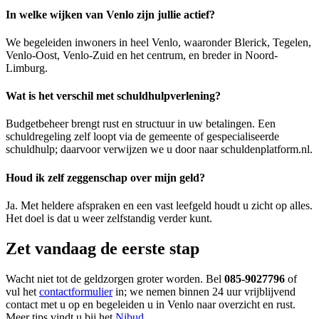
In welke wijken van Venlo zijn jullie actief?
We begeleiden inwoners in heel Venlo, waaronder Blerick, Tegelen,
Venlo-Oost, Venlo-Zuid en het centrum, en breder in Noord-
Limburg.
Wat is het verschil met schuldhulpverlening?
Budgetbeheer brengt rust en structuur in uw betalingen. Een
schuldregeling zelf loopt via de gemeente of gespecialiseerde
schuldhulp; daarvoor verwijzen we u door naar schuldenplatform.nl.
Houd ik zelf zeggenschap over mijn geld?
Ja. Met heldere afspraken en een vast leefgeld houdt u zicht op alles.
Het doel is dat u weer zelfstandig verder kunt.
Zet vandaag de eerste stap
Wacht niet tot de geldzorgen groter worden. Bel
085-9027796
of
vul het
contactformulier
in; we nemen binnen 24 uur vrijblijvend
contact met u op en begeleiden u in Venlo naar overzicht en rust.
Meer tips vindt u bij het
Nibud
.