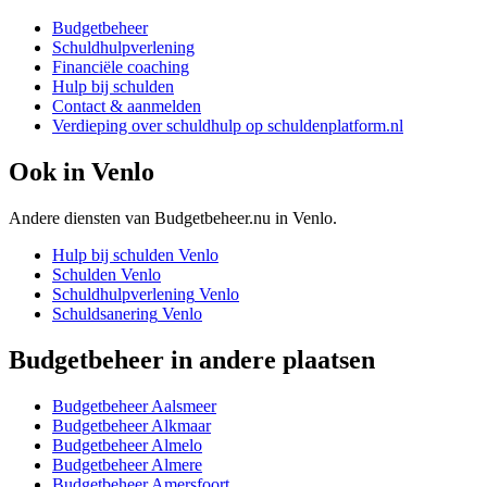
Budgetbeheer
Schuldhulpverlening
Financiële coaching
Hulp bij schulden
Contact & aanmelden
Verdieping over schuldhulp op schuldenplatform.nl
Ook in
Venlo
Andere diensten van Budgetbeheer.nu in
Venlo
.
Hulp bij schulden
Venlo
Schulden
Venlo
Schuldhulpverlening
Venlo
Schuldsanering
Venlo
Budgetbeheer
in andere plaatsen
Budgetbeheer
Aalsmeer
Budgetbeheer
Alkmaar
Budgetbeheer
Almelo
Budgetbeheer
Almere
Budgetbeheer
Amersfoort