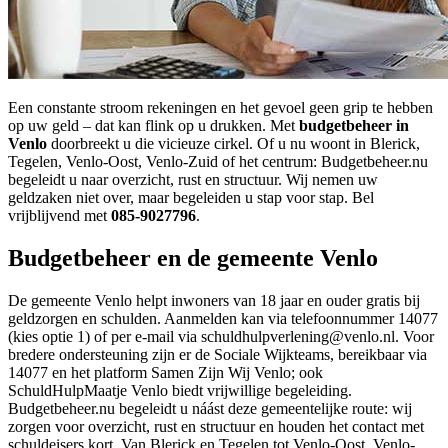
Een constante stroom rekeningen en het gevoel geen grip te hebben
op uw geld – dat kan flink op u drukken. Met
budgetbeheer in
Venlo
doorbreekt u die vicieuze cirkel. Of u nu woont in Blerick,
Tegelen, Venlo-Oost, Venlo-Zuid of het centrum: Budgetbeheer.nu
begeleidt u naar overzicht, rust en structuur. Wij nemen uw
geldzaken niet over, maar begeleiden u stap voor stap. Bel
vrijblijvend met
085-9027796
.
Budgetbeheer en de gemeente Venlo
De gemeente Venlo helpt inwoners van 18 jaar en ouder gratis bij
geldzorgen en schulden. Aanmelden kan via telefoonnummer 14077
(kies optie 1) of per e-mail via schuldhulpverlening@venlo.nl. Voor
bredere ondersteuning zijn er de Sociale Wijkteams, bereikbaar via
14077 en het platform Samen Zijn Wij Venlo; ook
SchuldHulpMaatje Venlo biedt vrijwillige begeleiding.
Budgetbeheer.nu begeleidt u náást deze gemeentelijke route: wij
zorgen voor overzicht, rust en structuur en houden het contact met
schuldeisers kort. Van Blerick en Tegelen tot Venlo-Oost, Venlo-