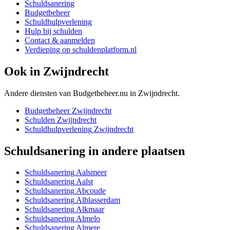
Schuldsanering
Budgetbeheer
Schuldhulpverlening
Hulp bij schulden
Contact & aanmelden
Verdieping op schuldenplatform.nl
Ook in
Zwijndrecht
Andere diensten van Budgetbeheer.nu in
Zwijndrecht
.
Budgetbeheer
Zwijndrecht
Schulden
Zwijndrecht
Schuldhulpverlening
Zwijndrecht
Schuldsanering
in andere plaatsen
Schuldsanering
Aalsmeer
Schuldsanering
Aalst
Schuldsanering
Abcoude
Schuldsanering
Alblasserdam
Schuldsanering
Alkmaar
Schuldsanering
Almelo
Schuldsanering
Almere