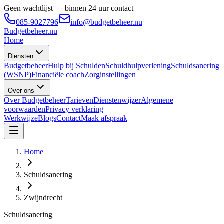
Geen wachtlijst — binnen 24 uur contact
085-9027796
info@budgetbeheer.nu
Budgetbeheer
.nu
Home
Diensten
Budgetbeheer
Hulp bij Schulden
Schuldhulpverlening
Schuldsanering
(WSNP)
Financiële coach
Zorginstellingen
Over ons
Over Budgetbeheer
Tarieven
Dienstenwijzer
Algemene
voorwaarden
Privacy verklaring
Werkwijze
Blogs
Contact
Maak afspraak
Home
Schuldsanering
Zwijndrecht
Schuldsanering