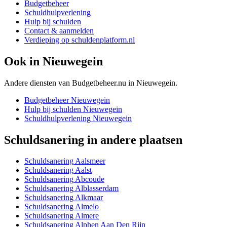
Budgetbeheer
Schuldhulpverlening
Hulp bij schulden
Contact & aanmelden
Verdieping op schuldenplatform.nl
Ook in
Nieuwegein
Andere diensten van Budgetbeheer.nu in
Nieuwegein
.
Budgetbeheer
Nieuwegein
Hulp bij schulden
Nieuwegein
Schuldhulpverlening
Nieuwegein
Schuldsanering
in andere plaatsen
Schuldsanering
Aalsmeer
Schuldsanering
Aalst
Schuldsanering
Abcoude
Schuldsanering
Alblasserdam
Schuldsanering
Alkmaar
Schuldsanering
Almelo
Schuldsanering
Almere
Schuldsanering
Alphen Aan Den Rijn