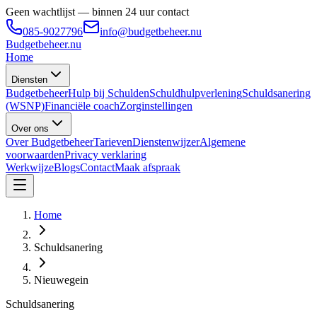
Geen wachtlijst — binnen 24 uur contact
085-9027796
info@budgetbeheer.nu
Budgetbeheer
.nu
Home
Diensten
Budgetbeheer
Hulp bij Schulden
Schuldhulpverlening
Schuldsanering
(WSNP)
Financiële coach
Zorginstellingen
Over ons
Over Budgetbeheer
Tarieven
Dienstenwijzer
Algemene
voorwaarden
Privacy verklaring
Werkwijze
Blogs
Contact
Maak afspraak
Home
Schuldsanering
Nieuwegein
Schuldsanering