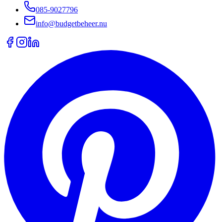
085-9027796
info@budgetbeheer.nu