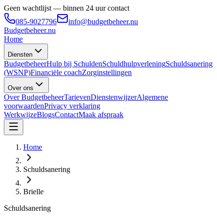
Geen wachtlijst — binnen 24 uur contact
085-9027796
info@budgetbeheer.nu
Budgetbeheer
.nu
Home
Diensten
Budgetbeheer
Hulp bij Schulden
Schuldhulpverlening
Schuldsanering
(WSNP)
Financiële coach
Zorginstellingen
Over ons
Over Budgetbeheer
Tarieven
Dienstenwijzer
Algemene
voorwaarden
Privacy verklaring
Werkwijze
Blogs
Contact
Maak afspraak
Home
Schuldsanering
Brielle
Schuldsanering