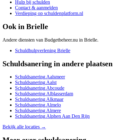
Hulp bij schulden
Contact & aanmelden
Verdieping op schuldenplatform.nl
Ook in
Brielle
Andere diensten van Budgetbeheer.nu in
Brielle
.
Schuldhulpverlening
Brielle
Schuldsanering
in andere plaatsen
Schuldsanering
Aalsmeer
Schuldsanering
Aalst
Schuldsanering
Abcoude
Schuldsanering
Alblasserdam
Schuldsanering
Alkmaar
Schuldsanering
Almelo
Schuldsanering
Almere
Schuldsanering
Alphen Aan Den Rijn
Bekijk alle locaties →