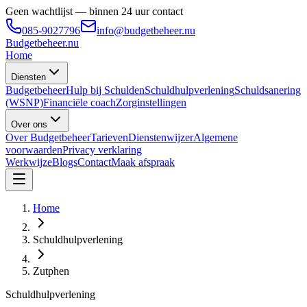
Geen wachtlijst — binnen 24 uur contact
085-9027796
info@budgetbeheer.nu
Budgetbeheer
.nu
Home
Diensten
Budgetbeheer
Hulp bij Schulden
Schuldhulpverlening
Schuldsanering
(WSNP)
Financiële coach
Zorginstellingen
Over ons
Over Budgetbeheer
Tarieven
Dienstenwijzer
Algemene
voorwaarden
Privacy verklaring
Werkwijze
Blogs
Contact
Maak afspraak
Home
Schuldhulpverlening
Zutphen
Schuldhulpverlening