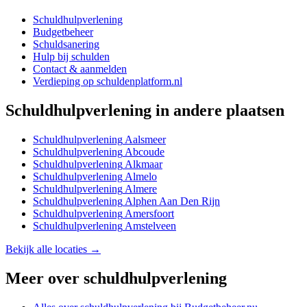
Schuldhulpverlening
Budgetbeheer
Schuldsanering
Hulp bij schulden
Contact & aanmelden
Verdieping op schuldenplatform.nl
Schuldhulpverlening
in andere plaatsen
Schuldhulpverlening
Aalsmeer
Schuldhulpverlening
Abcoude
Schuldhulpverlening
Alkmaar
Schuldhulpverlening
Almelo
Schuldhulpverlening
Almere
Schuldhulpverlening
Alphen Aan Den Rijn
Schuldhulpverlening
Amersfoort
Schuldhulpverlening
Amstelveen
Bekijk alle locaties →
Meer over
schuldhulpverlening