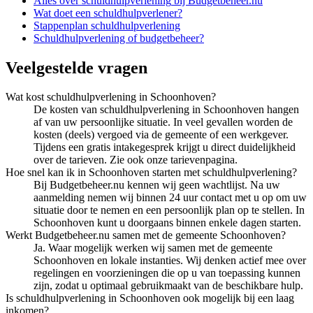
Alles over
schuldhulpverlening
bij Budgetbeheer.nu
Wat doet een schuldhulpverlener?
Stappenplan schuldhulpverlening
Schuldhulpverlening of budgetbeheer?
Veelgestelde vragen
Wat kost schuldhulpverlening in Schoonhoven?
De kosten van schuldhulpverlening in Schoonhoven hangen
af van uw persoonlijke situatie. In veel gevallen worden de
kosten (deels) vergoed via de gemeente of een werkgever.
Tijdens een gratis intakegesprek krijgt u direct duidelijkheid
over de tarieven. Zie ook onze tarievenpagina.
Hoe snel kan ik in Schoonhoven starten met schuldhulpverlening?
Bij Budgetbeheer.nu kennen wij geen wachtlijst. Na uw
aanmelding nemen wij binnen 24 uur contact met u op om uw
situatie door te nemen en een persoonlijk plan op te stellen. In
Schoonhoven kunt u doorgaans binnen enkele dagen starten.
Werkt Budgetbeheer.nu samen met de gemeente Schoonhoven?
Ja. Waar mogelijk werken wij samen met de gemeente
Schoonhoven en lokale instanties. Wij denken actief mee over
regelingen en voorzieningen die op u van toepassing kunnen
zijn, zodat u optimaal gebruikmaakt van de beschikbare hulp.
Is schuldhulpverlening in Schoonhoven ook mogelijk bij een laag
inkomen?