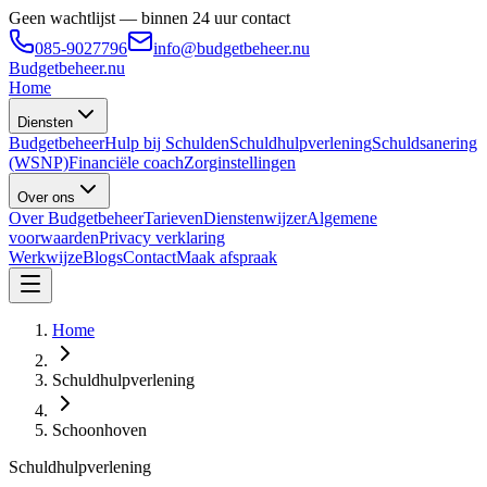
Geen wachtlijst — binnen 24 uur contact
085-9027796
info@budgetbeheer.nu
Budgetbeheer
.nu
Home
Diensten
Budgetbeheer
Hulp bij Schulden
Schuldhulpverlening
Schuldsanering
(WSNP)
Financiële coach
Zorginstellingen
Over ons
Over Budgetbeheer
Tarieven
Dienstenwijzer
Algemene
voorwaarden
Privacy verklaring
Werkwijze
Blogs
Contact
Maak afspraak
Home
Schuldhulpverlening
Schoonhoven
Schuldhulpverlening