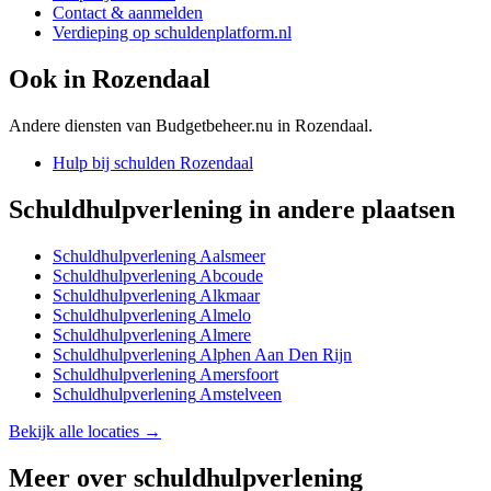
Contact & aanmelden
Verdieping op schuldenplatform.nl
Ook in
Rozendaal
Andere diensten van Budgetbeheer.nu in
Rozendaal
.
Hulp bij schulden
Rozendaal
Schuldhulpverlening
in andere plaatsen
Schuldhulpverlening
Aalsmeer
Schuldhulpverlening
Abcoude
Schuldhulpverlening
Alkmaar
Schuldhulpverlening
Almelo
Schuldhulpverlening
Almere
Schuldhulpverlening
Alphen Aan Den Rijn
Schuldhulpverlening
Amersfoort
Schuldhulpverlening
Amstelveen
Bekijk alle locaties →
Meer over
schuldhulpverlening