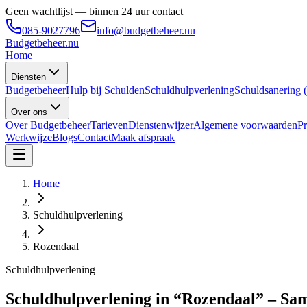
Geen wachtlijst — binnen 24 uur contact
085-9027796
info@budgetbeheer.nu
Budgetbeheer
.nu
Home
Diensten
Budgetbeheer
Hulp bij Schulden
Schuldhulpverlening
Schuldsanering
Over ons
Over Budgetbeheer
Tarieven
Dienstenwijzer
Algemene voorwaarden
Pr
Werkwijze
Blogs
Contact
Maak afspraak
Home
Schuldhulpverlening
Rozendaal
Schuldhulpverlening
Schuldhulpverlening in “Rozendaal” – Sam