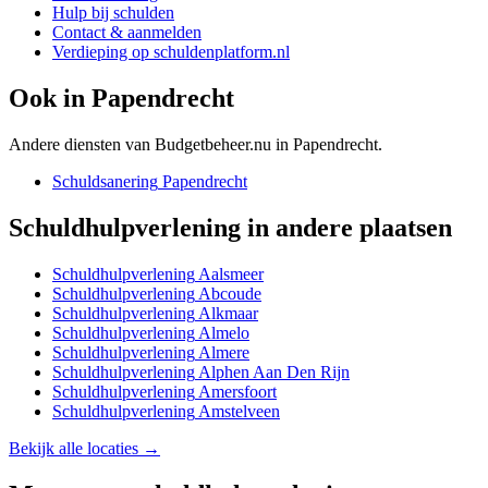
Hulp bij schulden
Contact & aanmelden
Verdieping op schuldenplatform.nl
Ook in
Papendrecht
Andere diensten van Budgetbeheer.nu in
Papendrecht
.
Schuldsanering
Papendrecht
Schuldhulpverlening
in andere plaatsen
Schuldhulpverlening
Aalsmeer
Schuldhulpverlening
Abcoude
Schuldhulpverlening
Alkmaar
Schuldhulpverlening
Almelo
Schuldhulpverlening
Almere
Schuldhulpverlening
Alphen Aan Den Rijn
Schuldhulpverlening
Amersfoort
Schuldhulpverlening
Amstelveen
Bekijk alle locaties →