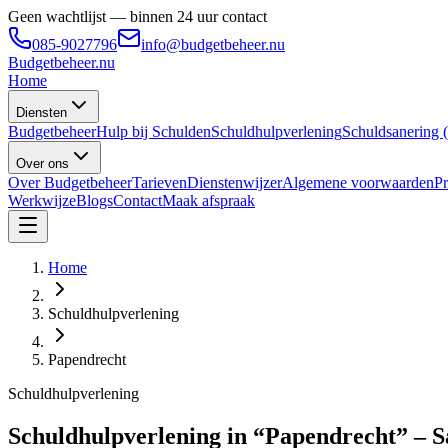
Geen wachtlijst — binnen 24 uur contact
085-9027796
info@budgetbeheer.nu
Budgetbeheer
.nu
Home
Diensten
Budgetbeheer
Hulp bij Schulden
Schuldhulpverlening
Schuldsanering
Over ons
Over Budgetbeheer
Tarieven
Dienstenwijzer
Algemene voorwaarden
Pr
Werkwijze
Blogs
Contact
Maak afspraak
Home
Schuldhulpverlening
Papendrecht
Schuldhulpverlening
Schuldhulpverlening in “Papendrecht” – S