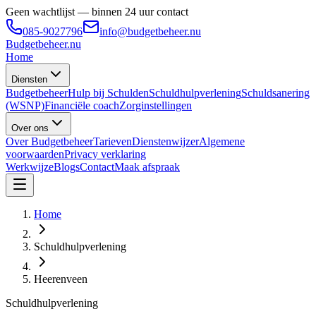
Geen wachtlijst — binnen 24 uur contact
085-9027796
info@budgetbeheer.nu
Budgetbeheer
.nu
Home
Diensten
Budgetbeheer
Hulp bij Schulden
Schuldhulpverlening
Schuldsanering
(WSNP)
Financiële coach
Zorginstellingen
Over ons
Over Budgetbeheer
Tarieven
Dienstenwijzer
Algemene
voorwaarden
Privacy verklaring
Werkwijze
Blogs
Contact
Maak afspraak
Home
Schuldhulpverlening
Heerenveen
Schuldhulpverlening