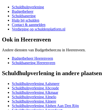
Schuldhulpverlening
Budgetbeheer
Schuldsanering
Hulp bij schulden
Contact & aanmelden
Verdieping op schuldenplatform.nl
Ook in
Heerenveen
Andere diensten van Budgetbeheer.nu in
Heerenveen
.
Budgetbeheer
Heerenveen
Schuldsanering
Heerenveen
Schuldhulpverlening
in andere plaatsen
Schuldhulpverlening
Aalsmeer
Schuldhulpverlening
Abcoude
Schuldhulpverlening
Alkmaar
Schuldhulpverlening
Almelo
Schuldhulpverlening
Almere
Schuldhulpverlening
Alphen Aan Den Rijn