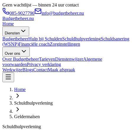
Geen wachtlijst — binnen 24 uur contact
085-9027796
info@budgetbeheer.nu
Budgetbeheer
.nu
Home
Diensten
Budgetbeheer
Hulp bij Schulden
Schuldhulpverlening
Schuldsanering
(WSNP)
Financiële coach
Zorginstellingen
Over ons
Over Budgetbeheer
Tarieven
Dienstenwijzer
Algemene
voorwaarden
Privacy verklaring
Werkwijze
Blogs
Contact
Maak afspraak
Home
Schuldhulpverlening
Geldermalsen
Schuldhulpverlening