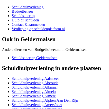
Schuldhulpverlening
Budgetbeheer
Schuldsanering
Hulp bij schulden
Contact & aanmelden
Verdieping op schuldenplatform.nl
Ook in
Geldermalsen
Andere diensten van Budgetbeheer.nu in
Geldermalsen
.
Schuldsanering
Geldermalsen
Schuldhulpverlening
in andere plaatsen
Schuldhulpverlening
Aalsmeer
Schuldhulpverlening
Abcoude
Schuldhulpverlening
Alkmaar
Schuldhulpverlening
Almelo
Schuldhulpverlening
Almere
Schuldhulpverlening
Alphen Aan Den Rijn
Schuldhulpverlening
Amersfoort