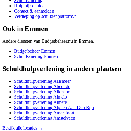
Schuldsanering
Hulp bij schulden
Contact & aanmelden
Verdieping op schuldenplatform.nl
Ook in
Emmen
Andere diensten van Budgetbeheer.nu in
Emmen
.
Budgetbeheer
Emmen
Schuldsanering
Emmen
Schuldhulpverlening
in andere plaatsen
Schuldhulpverlening
Aalsmeer
Schuldhulpverlening
Abcoude
Schuldhulpverlening
Alkmaar
Schuldhulpverlening
Almelo
Schuldhulpverlening
Almere
Schuldhulpverlening
Alphen Aan Den Rijn
Schuldhulpverlening
Amersfoort
Schuldhulpverlening
Amstelveen
Bekijk alle locaties →