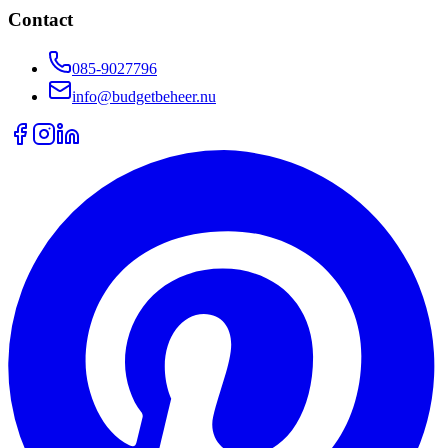
Contact
085-9027796
info@budgetbeheer.nu