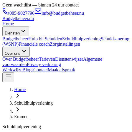
Geen wachtlijst — binnen 24 uur contact
085-9027796
info@budgetbeheer.nu
Budgetbeheer
.nu
Home
Diensten
Budgetbeheer
Hulp bij Schulden
Schuldhulpverlening
Schuldsanering
(WSNP)
Financiële coach
Zorginstellingen
Over ons
Over Budgetbeheer
Tarieven
Dienstenwijzer
Algemene
voorwaarden
Privacy verklaring
Werkwijze
Blogs
Contact
Maak afspraak
Home
Schuldhulpverlening
Emmen
Schuldhulpverlening