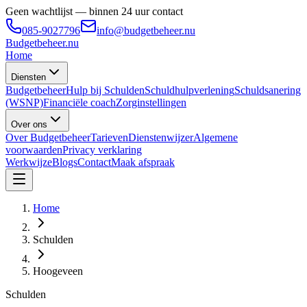
Geen wachtlijst — binnen 24 uur contact
085-9027796
info@budgetbeheer.nu
Budgetbeheer
.nu
Home
Diensten
Budgetbeheer
Hulp bij Schulden
Schuldhulpverlening
Schuldsanering
(WSNP)
Financiële coach
Zorginstellingen
Over ons
Over Budgetbeheer
Tarieven
Dienstenwijzer
Algemene
voorwaarden
Privacy verklaring
Werkwijze
Blogs
Contact
Maak afspraak
Home
Schulden
Hoogeveen
Schulden