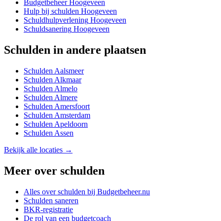
Budgetbeheer
Hoogeveen
Hulp bij schulden
Hoogeveen
Schuldhulpverlening
Hoogeveen
Schuldsanering
Hoogeveen
Schulden
in andere plaatsen
Schulden
Aalsmeer
Schulden
Alkmaar
Schulden
Almelo
Schulden
Almere
Schulden
Amersfoort
Schulden
Amsterdam
Schulden
Apeldoorn
Schulden
Assen
Bekijk alle locaties →
Meer over
schulden
Alles over
schulden
bij Budgetbeheer.nu
Schulden saneren
BKR-registratie
De rol van een budgetcoach