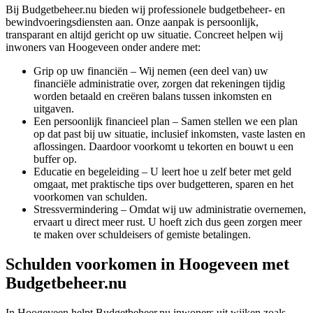
Bij Budgetbeheer.nu bieden wij professionele budgetbeheer- en
bewindvoeringsdiensten aan. Onze aanpak is persoonlijk,
transparant en altijd gericht op uw situatie. Concreet helpen wij
inwoners van Hoogeveen onder andere met:
Grip op uw financiën – Wij nemen (een deel van) uw
financiële administratie over, zorgen dat rekeningen tijdig
worden betaald en creëren balans tussen inkomsten en
uitgaven.
Een persoonlijk financieel plan – Samen stellen we een plan
op dat past bij uw situatie, inclusief inkomsten, vaste lasten en
aflossingen. Daardoor voorkomt u tekorten en bouwt u een
buffer op.
Educatie en begeleiding – U leert hoe u zelf beter met geld
omgaat, met praktische tips over budgetteren, sparen en het
voorkomen van schulden.
Stressvermindering – Omdat wij uw administratie overnemen,
ervaart u direct meer rust. U hoeft zich dus geen zorgen meer
te maken over schuldeisers of gemiste betalingen.
Schulden voorkomen in Hoogeveen met
Budgetbeheer.nu
In
Hoogeveen
helpt Budgetbeheer.nu inwoners uit wijken zoals