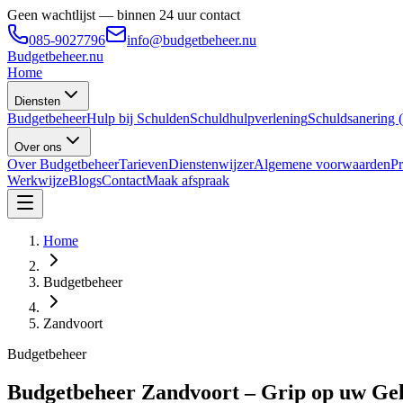
Geen wachtlijst — binnen 24 uur contact
085-9027796
info@budgetbeheer.nu
Budgetbeheer
.nu
Home
Diensten
Budgetbeheer
Hulp bij Schulden
Schuldhulpverlening
Schuldsanering
Over ons
Over Budgetbeheer
Tarieven
Dienstenwijzer
Algemene voorwaarden
Pr
Werkwijze
Blogs
Contact
Maak afspraak
Home
Budgetbeheer
Zandvoort
Budgetbeheer
Budgetbeheer Zandvoort – Grip op uw Gel