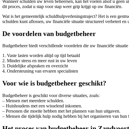
Wanneer schulden uw leven beheersen, kan het voelen alsof u geen uit
dit proces, zodat u stap voor stap weer grip krijgt op uw financiën.
Wat is het gemeentelijk schuldhulpverleningstraject? Het is een gest
schulden kunt aflossen, uw financiële situatie structureel verbetert en
De voordelen van budgetbeheer
Budgetbeheer biedt verschillende voordelen die uw financiële situatie 
1. Vaste lasten worden altijd op tijd betaald
2. Minder stress en meer rust in uw leven
3. Duidelijke afspraken en overzicht
4. Ondersteuning van ervaren specialisten
Voor wie is budgetbeheer geschikt?
Budgetbeheer is geschikt voor diverse situaties, zoals:
– Mensen met meerdere schulden.
– Huishoudens met een wisselend inkomen.
– Personen die moeite hebben met het plannen van hun uitgaven.
– Mensen die tijdelijk hulp nodig hebben bij het organiseren van hun f
Het proces van budgetbeheer in Zandvoor