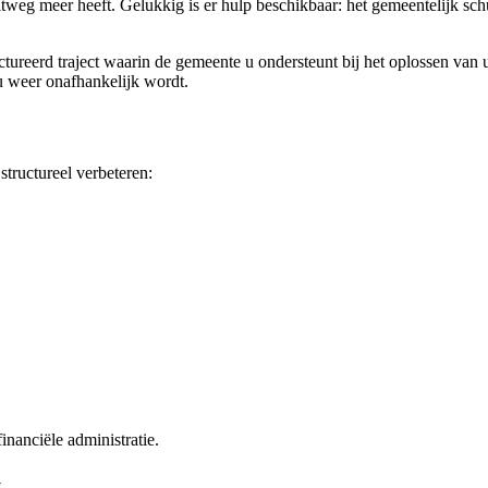
weg meer heeft. Gelukkig is er hulp beschikbaar: het gemeentelijk schu
ructureerd traject waarin de gemeente u ondersteunt bij het oplossen va
 u weer onafhankelijk wordt.
structureel verbeteren:
inanciële administratie.
t