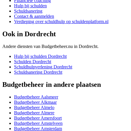
Financiële coaching
Hulp bij schulden
Schuldsanering
Contact & aanmelden
Verdieping over schuldhulp op schuldenplatform.nl
Ook in
Dordrecht
Andere diensten van Budgetbeheer.nu in
Dordrecht
.
Hulp bij schulden
Dordrecht
Schulden
Dordrecht
Schuldhulpverlening
Dordrecht
Schuldsanering
Dordrecht
Budgetbeheer
in andere plaatsen
Budgetbeheer
Aalsmeer
Budgetbeheer
Alkmaar
Budgetbeheer
Almelo
Budgetbeheer
Almere
Budgetbeheer
Amersfoort
Budgetbeheer
Amstelveen
Budgetbeheer
Amsterdam