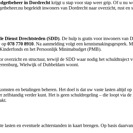
dgetbeheer in Dordrecht
krijgt u stap voor stap weer grip. Of u nu w
heer.nu begeleidt inwoners van Dordrecht naar overzicht, rust en stru
ale Dienst Drechtsteden (SDD)
. De hulp is gratis voor inwoners van 
ce op
078 770 8910
. Na aanmelding volgt een kennismakingsgesprek. Mog
MS-Kinderfonds en het Persoonlijk Minimabudget (PMB).
r overzicht en structuur, terwijl de SDD waar nodig het schuldtraject 
Sterrenburg, Wielwijk of Dubbeldam woont.
msten en betalingen beheren. Het doel is dat uw vaste lasten altijd op t
er zelfstandig verder kunt. Het is geen schuldregeling – die loopt via 
akt.
 lasten en eventuele achterstanden in kaart brengen. Op basis daarvan 