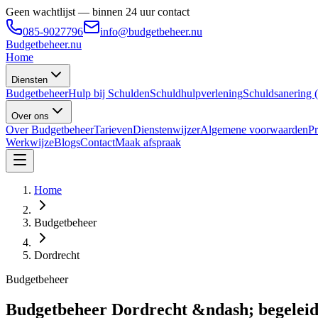
Geen wachtlijst — binnen 24 uur contact
085-9027796
info@budgetbeheer.nu
Budgetbeheer
.nu
Home
Diensten
Budgetbeheer
Hulp bij Schulden
Schuldhulpverlening
Schuldsanering
Over ons
Over Budgetbeheer
Tarieven
Dienstenwijzer
Algemene voorwaarden
Pr
Werkwijze
Blogs
Contact
Maak afspraak
Home
Budgetbeheer
Dordrecht
Budgetbeheer
Budgetbeheer Dordrecht &ndash; begeleid