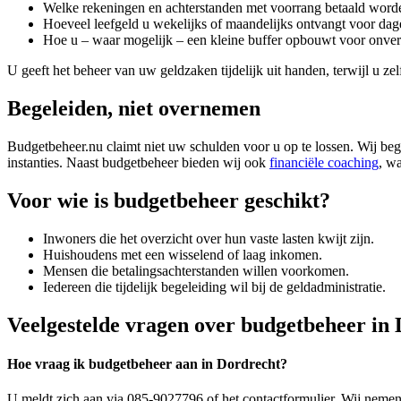
Welke rekeningen en achterstanden met voorrang betaald word
Hoeveel leefgeld u wekelijks of maandelijks ontvangt voor dage
Hoe u – waar mogelijk – een kleine buffer opbouwt voor onve
U geeft het beheer van uw geldzaken tijdelijk uit handen, terwijl u z
Begeleiden, niet overnemen
Budgetbeheer.nu claimt niet uw schulden voor u op te lossen. Wij beg
instanties. Naast budgetbeheer bieden wij ook
financiële coaching
, w
Voor wie is budgetbeheer geschikt?
Inwoners die het overzicht over hun vaste lasten kwijt zijn.
Huishoudens met een wisselend of laag inkomen.
Mensen die betalingsachterstanden willen voorkomen.
Iedereen die tijdelijk begeleiding wil bij de geldadministratie.
Veelgestelde vragen over budgetbeheer in
Hoe vraag ik budgetbeheer aan in Dordrecht?
U meldt zich aan via 085-9027796 of het contactformulier. Wij nemen 