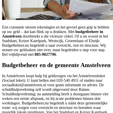
Een constante stroom rekeningen en het gevoel geen grip te hebben
op uw geld – dat kan flink op u drukken. Met
budgetbeheer in
Amstelveen
doorbreekt u die vicieuze cirkel. Of u nu woont in het
Stadshart, Keizer Karelpark, Westwijk, Groenelaan of Elsrijk:
Budgetbeheer.nu begeleidt u naar overzicht, rust en structuur. Wij
nemen uw geldzaken niet over, maar begeleiden u stap voor stap.
Bel vrijblijvend met
085-9027796
.
Budgetbeheer en de gemeente Amstelveen
In Amstelveen loopt hulp bij geldzorgen via het Amstelveenloket
(Sociaal loket). U kunt bellen met 020-540 4911 of mailen naar
sociaalloket@amstelveen.nl voor gratis informatie en advies. De
schuldhulpverlening zelf wordt uitgevoerd door Balans
Schuldhulpverlening; na aanmelding heeft u doorgaans binnen vier
weken een eerste afspraak, en bij acute problemen binnen drie
werkdagen. Budgetbeheer.nu begeleidt u náást deze gemeentelijke
route: wij zorgen voor overzicht en structuur en benutten waar
mogelijk lokale regelingen. Van het Stadshart en Keizer Karelpark