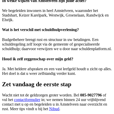
In welke wijken van Amstelveen zijn jullie actief?
We begeleiden inwoners in heel Amstelveen, waaronder het
Stadshart, Keizer Karelpark, Westwijk, Groenelaan, Randwijck en
Elsrijk.
Wat is het verschil met schuldhulpverlening?
Budgetbeheer brengt rust en structuur in uw betalingen. Een
schuldregeling zelf loopt via de gemeente of gespecialiseerde
schuldhulp; daarvoor verwijzen we u door naar schuldenplatform.nl.
Houd ik zelf zeggenschap over mijn geld?
Ja. Met heldere afspraken en een vast leefgeld houdt u zicht op alles.
Het doel is dat u weer zelfstandig verder kunt.
Zet vandaag de eerste stap
Wacht niet tot de geldzorgen groter worden. Bel
085-9027796
of
vul het
contactformulier
in; we nemen binnen 24 uur vrijblijvend
contact met u op en begeleiden u in Amstelveen naar overzicht en
rust. Meer tips vindt u bij het
Nibud
.