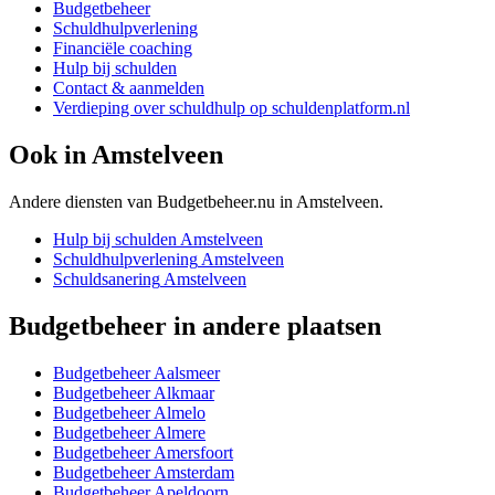
Budgetbeheer
Schuldhulpverlening
Financiële coaching
Hulp bij schulden
Contact & aanmelden
Verdieping over schuldhulp op schuldenplatform.nl
Ook in
Amstelveen
Andere diensten van Budgetbeheer.nu in
Amstelveen
.
Hulp bij schulden
Amstelveen
Schuldhulpverlening
Amstelveen
Schuldsanering
Amstelveen
Budgetbeheer
in andere plaatsen
Budgetbeheer
Aalsmeer
Budgetbeheer
Alkmaar
Budgetbeheer
Almelo
Budgetbeheer
Almere
Budgetbeheer
Amersfoort
Budgetbeheer
Amsterdam
Budgetbeheer
Apeldoorn