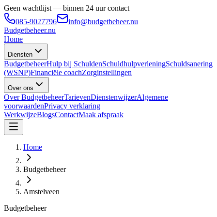
Geen wachtlijst — binnen 24 uur contact
085-9027796
info@budgetbeheer.nu
Budgetbeheer
.nu
Home
Diensten
Budgetbeheer
Hulp bij Schulden
Schuldhulpverlening
Schuldsanering
(WSNP)
Financiële coach
Zorginstellingen
Over ons
Over Budgetbeheer
Tarieven
Dienstenwijzer
Algemene
voorwaarden
Privacy verklaring
Werkwijze
Blogs
Contact
Maak afspraak
Home
Budgetbeheer
Amstelveen
Budgetbeheer